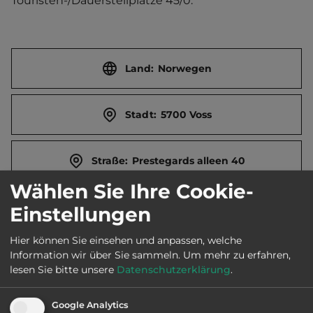
Touristen-/Dauerstellplätze 45/0.
Land:
Norwegen
Stadt:
5700 Voss
Straße:
Prestegards alleen 40
Wählen Sie Ihre Cookie-
E-Mail:
post@vosscamping.no
Einstellungen
Hier können Sie einsehen und anpassen, welche
Webseite:
vosscamping.no
Information wir über Sie sammeln.
Um mehr zu erfahren,
lesen Sie bitte unsere
Datenschutzerklärung
.
2
Fläche:
7.000
m
Google Analytics