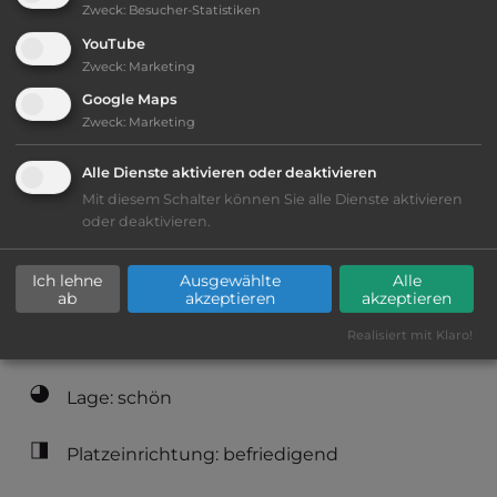
Zweck
:
Besucher-Statistiken
YouTube
Öffnungszeiten:
1.5. bis 30.9.
Zweck
:
Marketing
Google Maps
Telefon:
0047 56511597
Zweck
:
Marketing
Alle Dienste aktivieren oder deaktivieren
Mit diesem Schalter können Sie alle Dienste aktivieren
oder deaktivieren.
Ausstattung
:
Ich lehne
Ausgewählte
Alle
bis 35,- Euro
ab
akzeptieren
akzeptieren
Realisiert mit Klaro!
Klassifizierung: befriedigend
Lage: schön
Platzeinrichtung: befriedigend