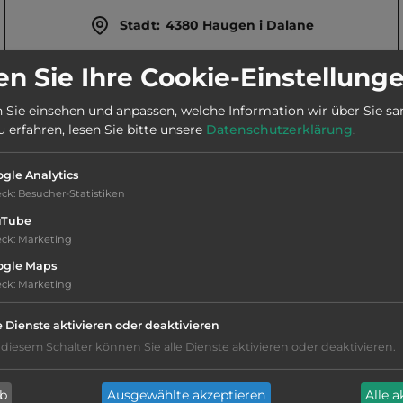
Stadt:
4380 Haugen i Dalane
n Sie Ihre Cookie-Einstellung
Webseite:
www.bakkaanocamping.no
 Sie einsehen und anpassen, welche Information wir über Sie s
erfahren, lesen Sie bitte unsere
Datenschutzerklärung
.
Telefon:
0047 51 477852
gle Analytics
eck
:
Besucher-Statistiken
uTube
eck
:
Marketing
Hygiene: befriedigend
ogle Maps
eck
:
Marketing
Service: mittelmäßig, das Wichtigste ist
e Dienste aktivieren oder deaktivieren
vorhanden
 diesem Schalter können Sie alle Dienste aktivieren oder deaktivieren.
Grasgelände, Wiese
ab
Ausgewählte akzeptieren
Alle 