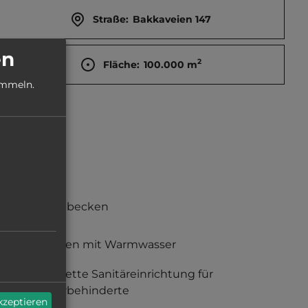
Straße:
Bakkaveien 147
en
2
Fläche:
100.000
m
ammeln.
Waschbecken
Duschen mit Warmwasser
komplette Sanitäreinrichtung für
Körperbehinderte
akzeptieren