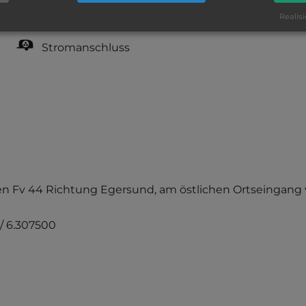
teilweise Schatten
Realisi
Stromanschluss
uf den Fv 44 Richtung Egersund, am östlichen Ortseingan
 / 6.307500