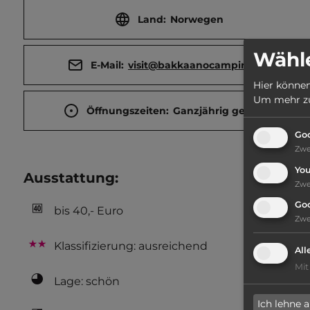
Land:
Norwegen
Wähle
E-Mail:
visit@bakkaanocamping.no
Hier können
Um mehr zu 
Öffnungszeiten:
Ganzjährig geöffnet
Goo
Zw
Yo
Ausstattung
:
Zw
Go
bis 40,- Euro
Zw
Klassifizierung: ausreichend
All
Mit
Lage: schön
Ich lehne 