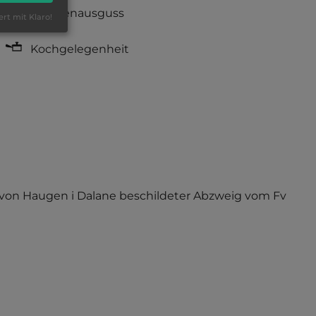
Fäkalienausguss
ert mit Klaro!
Kochgelegenheit
g von Haugen i Dalane beschildeter Abzweig vom Fv