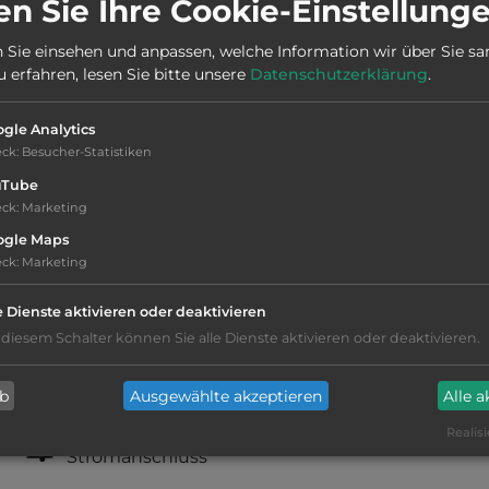
n Sie Ihre Cookie-Einstellung
Stadt:
4335 Dirdal
 Sie einsehen und anpassen, welche Information wir über Sie s
erfahren, lesen Sie bitte unsere
Datenschutzerklärung
.
Telefon:
0047 911 69154
gle Analytics
eck
:
Besucher-Statistiken
uTube
eck
:
Marketing
Service: unzureichend
ogle Maps
eck
:
Marketing
Campingplatz befindet sich am Wasser
e Dienste aktivieren oder deaktivieren
 diesem Schalter können Sie alle Dienste aktivieren oder deaktivieren.
Grasgelände, Wiese
ab
Ausgewählte akzeptieren
Alle 
Büsche und Hecken
Realisi
Stromanschluss