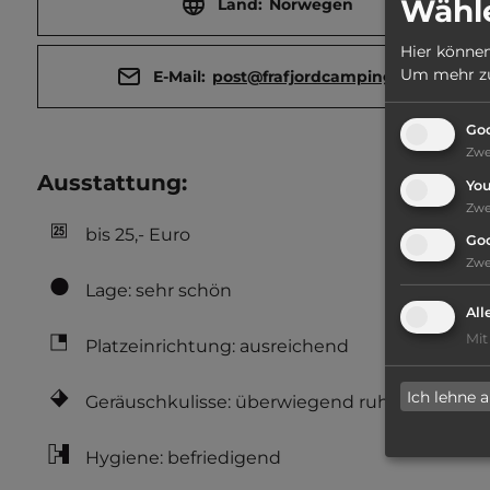
Wähle
Land:
Norwegen
Hier können
Um mehr zu 
E-Mail:
post@frafjordcamping.no
Goo
Zw
Ausstattung
:
Yo
Zw
bis 25,- Euro
Go
Zw
Lage: sehr schön
All
Mit
Platzeinrichtung: ausreichend
Ich lehne 
Geräuschkulisse: überwiegend ruhig
Hygiene: befriedigend