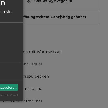
en
Straße:
Øyravegen 81
ammeln.
Öffnungszeiten:
Ganzjährig geöffnet
Duschen mit Warmwasser
Fäkalienausguss
Geschirrspülbecken
akzeptieren
Waschmaschine
ert mit Klaro!
Wäschetrockner