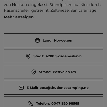
von Hecken eingefasst, Standplätze auf Kies durch 
Rasenstreifen getrennt. Zeltwiese. Sanitäranlage 
beheizbar.   Ortszentrum 1 km entfent. 
Mehr anzeigen
Touristen-/Dauerstellplätze 40/0.
Land:
Norwegen
Stadt:
4280 Skudeneshavn
Straße:
Postveien 129
E-Mail:
post@skudenescamping.no
Telefon:
0047 920 98565