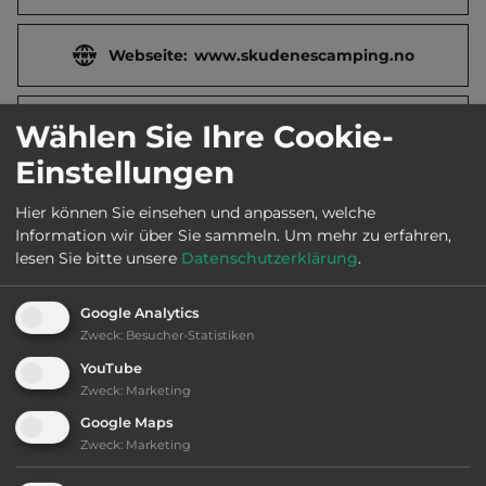
Webseite:
www.skudenescamping.no
2
Fläche:
30.000
m
Wählen Sie Ihre Cookie-
Einstellungen
Öffnungszeiten:
Ganzjährig geöffnet
Hier können Sie einsehen und anpassen, welche
Information wir über Sie sammeln.
Um mehr zu erfahren,
lesen Sie bitte unsere
Datenschutzerklärung
.
Telefon:
Google Analytics
Zweck
:
Besucher-Statistiken
YouTube
Ausstattung
:
Zweck
:
Marketing
Google Maps
bis 35,- Euro
Zweck
:
Marketing
Klassifizierung: ausreichend