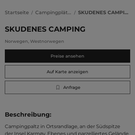
Startseite
Campingplätze
SKUDENES CAMPING
/
/
SKUDENES CAMPING
Norwegen
,
Westnorwegen
Preise ansehen
Auf Karte anzeigen
Anfrage
Beschreibung
:
Campingpaltz in Ortsrandlage, an der Südspitze 
der Insel Karmøy. Ebenes und parzelliertes Gelände 