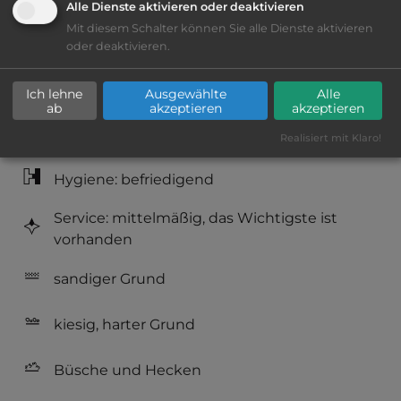
Alle Dienste aktivieren oder deaktivieren
Mit diesem Schalter können Sie alle Dienste aktivieren
Lage: schön
oder deaktivieren.
Platzeinrichtung: befriedigend
Ich lehne
Ausgewählte
Alle
ab
akzeptieren
akzeptieren
Geräuschkulisse: überwiegend ruhig
Realisiert mit Klaro!
Hygiene: befriedigend
Service: mittelmäßig, das Wichtigste ist
vorhanden
sandiger Grund
kiesig, harter Grund
Büsche und Hecken