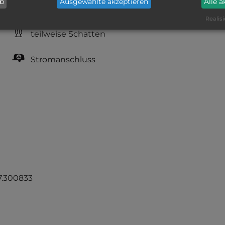
ab
Ausgewählte akzeptieren
Alle 
Grasgelände, Wiese
Realisi
teilweise Schatten
Stromanschluss
7.300833