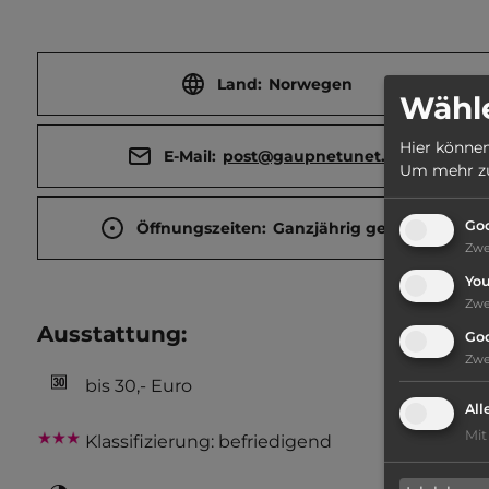
Land:
Norwegen
Wähle
Hier können
E-Mail:
post@gaupnetunet.no
Um mehr zu 
Goo
Öffnungszeiten:
Ganzjährig geöffnet
Zw
Yo
Zw
Ausstattung
:
Go
Zw
bis 30,- Euro
All
Mit
Klassifizierung: befriedigend