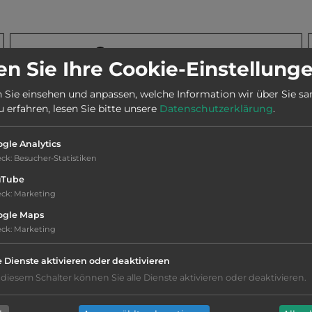
Stadt:
6868 Gaupne
n Sie Ihre Cookie-Einstellung
 Sie einsehen und anpassen, welche Information wir über Sie s
Webseite:
gaupnetunet.no
erfahren, lesen Sie bitte unsere
Datenschutzerklärung
.
gle Analytics
Telefon:
0047 99206110
eck
:
Besucher-Statistiken
uTube
eck
:
Marketing
ogle Maps
eck
:
Marketing
Hygiene: befriedigend
e Dienste aktivieren oder deaktivieren
Service: befriedigend, einige
 diesem Schalter können Sie alle Dienste aktivieren oder deaktivieren.
Annehmlichkeiten fehlen