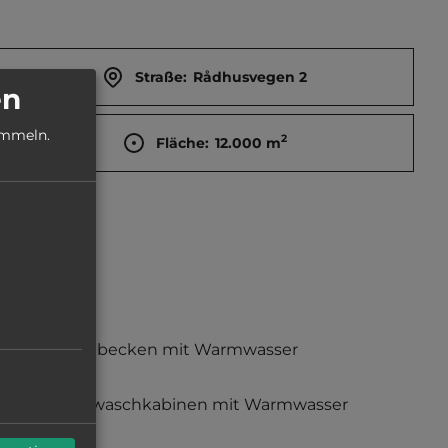
Straße:
Rådhusvegen 2
en
ammeln.
2
Fläche:
12.000
m
Waschbecken mit Warmwasser
Einzelwaschkabinen mit Warmwasser