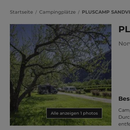
Startseite
Campingplätze
PLUSCAMP SANDVI
/
/
P
No
Bes
Camp
Alle anzeigen 1 photos
Durc
entfe