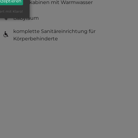
akzeptieren
Duschkabinen mit Warmwasser
ert mit Klaro!
Babyraum
komplette Sanitäreinrichtung für
Körperbehinderte