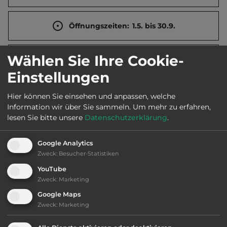
Öffnungszeiten:
1.5. bis 30.9.
Wählen Sie Ihre Cookie-
Telefon:
0047 5787 3864
Einstellungen
Hier können Sie einsehen und anpassen, welche
Information wir über Sie sammeln.
Um mehr zu erfahren,
Sehenswürdigkeiten:
lesen Sie bitte unsere
Datenschutzerklärung
.
Briksdalsgletscher, Brenndalsgletscher.
Google Analytics
Zweck
:
Besucher-Statistiken
Ausstattung
:
YouTube
Zweck
:
Marketing
bis 25,- Euro
Google Maps
Zweck
:
Marketing
Klassifizierung: ausreichend