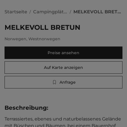
Startseite
Campingplätze
MELKEVOLL BRETUN
/
/
MELKEVOLL BRETUN
Norwegen
,
Westnorwegen
Preise ansehen
Auf Karte anzeigen
Anfrage
Beschreibung
:
Terrassiertes, ebenes und naturbelassenes Gelände 
mit Büschen und Bäumen, bei einem Bauernhof 