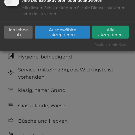
Alle Dienste aktivieren oder deaktivieren
Mit diesem Schalter können Sie alle Dienste aktivieren
Lage: schön
oder deaktivieren.
Platzeinrichtung: ausreichend
Ich lehne
Ausgewählte
Alle
ab
akzeptieren
akzeptieren
Geräuschkulisse: überwiegend ruhig
Realisiert mit Klaro!
Hygiene: befriedigend
Service: mittelmäßig, das Wichtigste ist
vorhanden
kiesig, harter Grund
Grasgelände, Wiese
Büsche und Hecken