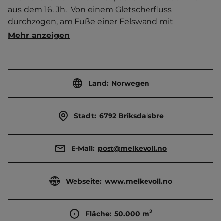
aus dem 16. Jh.  Von einem Gletscherfluss 
durchzogen, am Fuße einer Felswand mit 
Wasserfall. Am Ende eines zerklüfteten Tals, 
Mehr anzeigen
umgeben von hohen, schneebedeckten Bergen. 
Kiosk. Viele Wander- und Klettermöglichkeiten. 
Geführte Touren und Eisklettern auf dem 
Briksdalsgletscher. Freie Stellplätze werden 
Land:
Norwegen
tagsüber als Parkplätze angeboten.   Ort (Olden) 20 
km entfernt. Touristen-/Dauerstellplätze 70/0.
Stadt:
6792 Briksdalsbre
E-Mail:
post@melkevoll.no
Webseite:
www.melkevoll.no
2
Fläche:
50.000
m