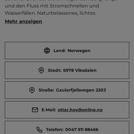
und den Fluss mit Stromschnellen und 
Wasserfällen. Naturbelassenes, lichtes 
Waldgelände mit ebenen Standplätze für Camper.  
Mehr anzeigen
Mehrere Badestellen mit Sand- oder Kiesstrand. 
Kiosk. Angelscheine an der Rezeption erhältlich. 
Viele markierte Wanderwege   Ort 9 km entfernt. 
Touristen-/Dauerstellplätze 25/0.
Land:
Norwegen
Stadt:
6978 Viksdalen
Straße:
Gaularfjellsvegen 2203
E-Mail:
ottar.hov@online.no
Telefon:
0047 911 88466