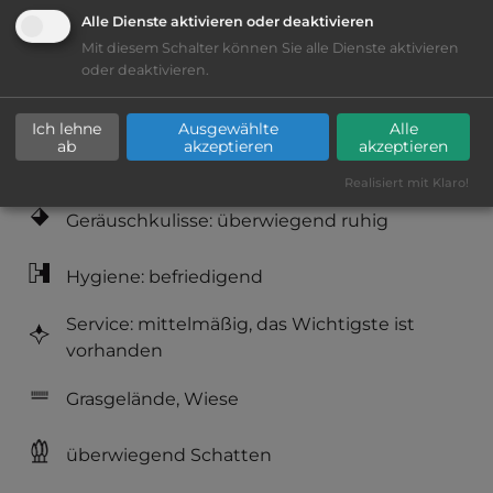
Alle Dienste aktivieren oder deaktivieren
Mit diesem Schalter können Sie alle Dienste aktivieren
Klassifizierung: ausreichend
oder deaktivieren.
Lage: schön
Ich lehne
Ausgewählte
Alle
ab
akzeptieren
akzeptieren
Platzeinrichtung: ausreichend
Realisiert mit Klaro!
Geräuschkulisse: überwiegend ruhig
Hygiene: befriedigend
Service: mittelmäßig, das Wichtigste ist
vorhanden
Grasgelände, Wiese
überwiegend Schatten