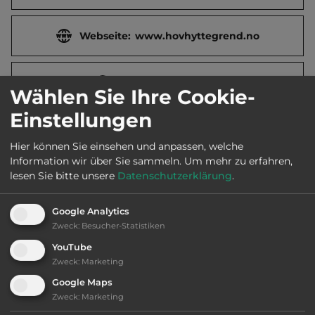
Webseite:
www.hovhyttegrend.no
2
Fläche:
420.000
m
Wählen Sie Ihre Cookie-
Einstellungen
Öffnungszeiten:
1.5. bis 30.10.
Hier können Sie einsehen und anpassen, welche
Information wir über Sie sammeln.
Um mehr zu erfahren,
Telefon:
0047 5771 7937
lesen Sie bitte unsere
Datenschutzerklärung
.
Google Analytics
Zweck
:
Besucher-Statistiken
Ausstattung
:
YouTube
Zweck
:
Marketing
naturbelassener Platz
Google Maps
Zweck
:
Marketing
bis 30,- Euro