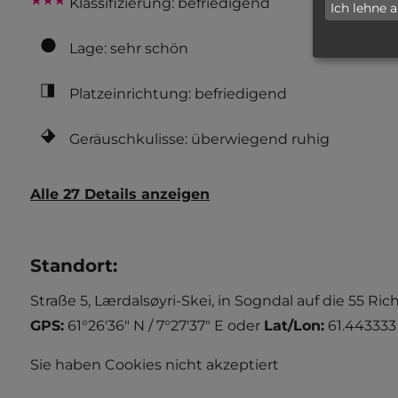
Klassifizierung: befriedigend
Ich lehne 
Lage: sehr schön
Platzeinrichtung: befriedigend
Geräuschkulisse: überwiegend ruhig
Alle 27 Details anzeigen
Standort
:
Straße 5, Lærdalsøyri-Skei, in Sogndal auf die 55 Ri
GPS:
61°26'36" N / 7°27'37" E
oder
Lat/Lon:
61.443333
Sie haben Cookies nicht akzeptiert