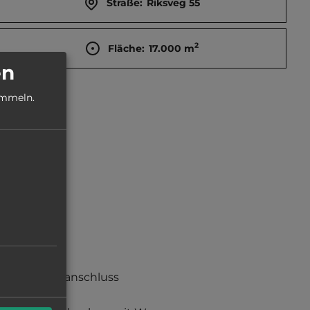
Straße:
Riksveg 55
2
Fläche:
17.000
m
en
ammeln.
Stromanschluss