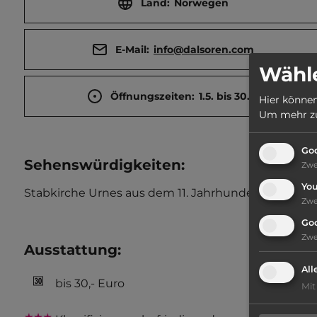
Land:
Norwegen
E-Mail:
info@dalsoren.com
Wähle
Öffnungszeiten:
1.5. bis 30.9.
Hier können
Um mehr zu 
Goo
Sehenswürdigkeiten:
Zw
Yo
Stabkirche Urnes aus dem 11. Jahrhundert, Gletsch
Zw
Go
Zw
Ausstattung
:
All
bis 30,- Euro
Mit