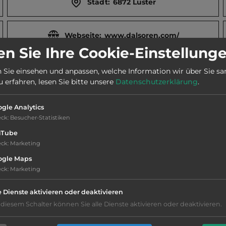
Stadt:
6872 Luster
Webseite:
www.dalsoren.com/
n Sie Ihre Cookie-Einstellung
Telefon:
0047 5768 5436
 Sie einsehen und anpassen, welche Information wir über Sie s
erfahren, lesen Sie bitte unsere
Datenschutzerklärung
.
gle Analytics
eck
:
Besucher-Statistiken
uTube
erzunge Nigardsbreen.
eck
:
Marketing
ogle Maps
eck
:
Marketing
e Dienste aktivieren oder deaktivieren
Hygiene: befriedigend
 diesem Schalter können Sie alle Dienste aktivieren oder deaktivieren.
Service: mittelmäßig, das Wichtigste ist