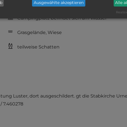
ab
Ausgewählte akzeptieren
Alle 
vorhanden
Realisi
Campingplatz befindet sich am Wasser
Grasgelände, Wiese
teilweise Schatten
chtung Luster, dort ausgeschildert. gt die Stabkirche Urn
 / 7.460278