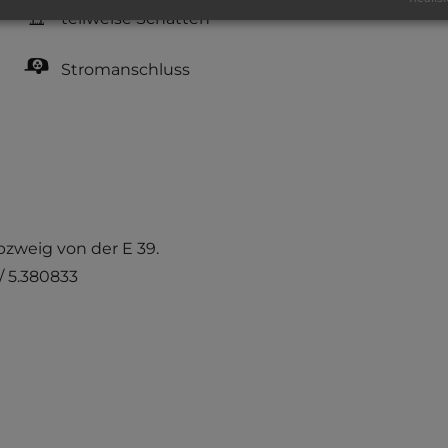
teilweise Schatten
Stromanschluss
Abzweig von der E 39.
/ 5.380833