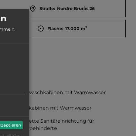
Straße:
Nordre Brurås 26
en
2
Fläche:
17.000
m
ammeln.
Einzelwaschkabinen mit Warmwasser
Duschkabinen mit Warmwasser
komplette Sanitäreinrichtung für
akzeptieren
Körperbehinderte
ert mit Klaro!