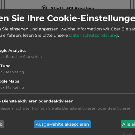
Stadt:
5111 Breistein
n Sie Ihre Cookie-Einstellung
Webseite:
www.bcp.no/en
 Sie einsehen und anpassen, welche Information wir über Sie s
erfahren, lesen Sie bitte unsere
Datenschutzerklärung
.
Telefon:
0047 55 248808
gle Analytics
eck
:
Besucher-Statistiken
uTube
eck
:
Marketing
ogle Maps
eck
:
Marketing
Hygiene: befriedigend
e Dienste aktivieren oder deaktivieren
Service: befriedigend, einige
 diesem Schalter können Sie alle Dienste aktivieren oder deaktivieren.
Annehmlichkeiten fehlen
ab
Ausgewählte akzeptieren
Alle 
kiesig, harter Grund
Realisi