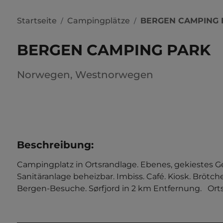
Startseite
Campingplätze
BERGEN CAMPING 
/
/
BERGEN CAMPING PARK
Norwegen
,
Westnorwegen
Beschreibung
:
Campingplatz in Ortsrandlage. Ebenes, gekiestes Ge
Sanitäranlage beheizbar. Imbiss. Café. Kiosk. Brötc
Bergen-Besuche. Sørfjord in 2 km Entfernung.   Ort