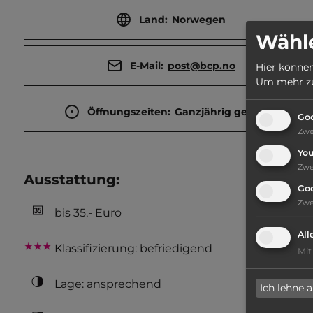
Land:
Norwegen
Wähle
E-Mail:
post@bcp.no
Hier können
Um mehr zu 
Öffnungszeiten:
Ganzjährig geöffnet
Goo
Zw
Yo
Zw
Ausstattung
:
Go
Zw
bis 35,- Euro
All
Klassifizierung: befriedigend
Mit
Lage: ansprechend
Ich lehne 