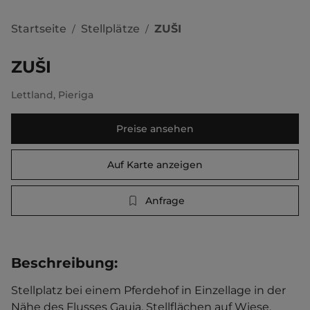
Startseite
Stellplätze
ZUŠI
/
/
ZUŠI
Lettland
,
Pieriga
Preise ansehen
Auf Karte anzeigen
Anfrage
Beschreibung
:
Stellplatz bei einem Pferdehof in Einzellage in der 
Nähe des Flusses Gauja. Stellflächen auf Wiese, 