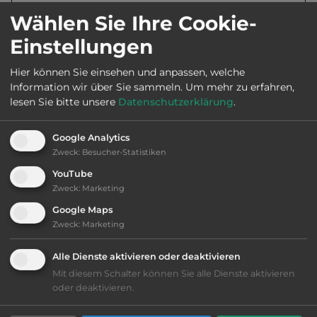
Telefon:
00371 283 27110
Wählen Sie Ihre Cookie-
Einstellungen
Hier können Sie einsehen und anpassen, welche
Ausstattung
:
Information wir über Sie sammeln.
Um mehr zu erfahren,
lesen Sie bitte unsere
Datenschutzerklärung
.
AB-Abfahrt max. 10 km entfernt
Google Analytics
Zweck
:
Besucher-Statistiken
Lage: schön
YouTube
Zweck
:
Marketing
Geräuschkulisse: überwiegend ruhig
Google Maps
Zweck
:
Marketing
nur Barzahlung
Alle Dienste aktivieren oder deaktivieren
Grasgelände, Wiese
Mit diesem Schalter können Sie alle Dienste aktivieren
oder deaktivieren.
Stromanschluss