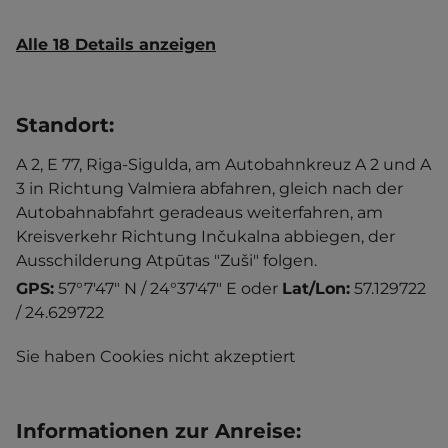
Alle 18 Details anzeigen
Standort
:
A 2, E 77, Riga-Sigulda, am Autobahnkreuz A 2 und A
3 in Richtung Valmiera abfahren, gleich nach der
Autobahnabfahrt geradeaus weiterfahren, am
Kreisverkehr Richtung Inčukalna abbiegen, der
Ausschilderung Atpūtas "Zuši" folgen.
GPS:
57°7'47" N / 24°37'47" E
oder
Lat/Lon:
57.129722
/ 24.629722
Sie haben Cookies nicht akzeptiert
Informationen zur Anreise
: