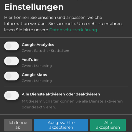
Ausstattung
:
Einstellungen
Hier können Sie einsehen und anpassen, welche
Lage: ansprechend
Information wir über Sie sammeln.
Um mehr zu erfahren,
lesen Sie bitte unsere
Datenschutzerklärung
.
Geräuschkulisse: erträgliche
Lärmbelästigung
Google Analytics
nur Barzahlung
Zweck
:
Besucher-Statistiken
YouTube
Grasgelände, Wiese
Zweck
:
Marketing
Google Maps
teilweise Schatten
Zweck
:
Marketing
Alle Dienste aktivieren oder deaktivieren
Stromanschluss
Mit diesem Schalter können Sie alle Dienste aktivieren
oder deaktivieren.
WC
Ich lehne
Ausgewählte
Alle
Waschbecken mit Warmwasser
ab
akzeptieren
akzeptieren