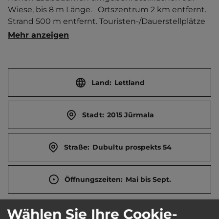
Wiese, bis 8 m Länge.   Ortszentrum 2 km entfernt. 
Strand 500 m entfernt. Touristen-/Dauerstellplätze 
4/0.
Mehr anzeigen
Land:
Lettland
Stadt:
2015 Jūrmala
Straße:
Dubultu prospekts 54
Öffnungszeiten:
Mai bis Sept.
Wählen Sie Ihre Cookie-