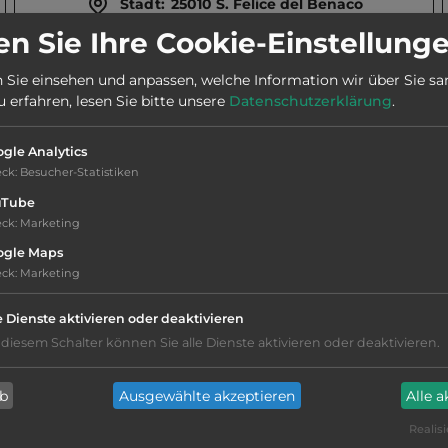
Stadt:
25010 S. Felice del Benaco
n Sie Ihre Cookie-Einstellung
Webseite:
www.campingmolino.it/de
 Sie einsehen und anpassen, welche Information wir über Sie s
erfahren, lesen Sie bitte unsere
Datenschutzerklärung
.
Telefon:
0039 0365 62023
gle Analytics
eck
:
Besucher-Statistiken
uTube
eck
:
Marketing
ogle Maps
eck
:
Marketing
Hygiene: gut
e Dienste aktivieren oder deaktivieren
Service: gut, überdurchschnittlich
 diesem Schalter können Sie alle Dienste aktivieren oder deaktivieren.
nur Barzahlung
ab
Ausgewählte akzeptieren
Alle 
Realisi
Campingplatz befindet sich am Wasser