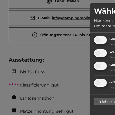
Land:
Italien
Wähle
E-Mail:
info@campingmolino.it
Hier können
Um mehr zu 
Öffnungszeiten:
1.4. bis 7.10.
Goo
Zw
Yo
Zw
Ausstattung
:
Go
Zw
bis 75,- Euro
All
Klassifizierung: gut
Mit
Lage: sehr schön
Ich lehne 
Platzeinrichtung: sehr gut