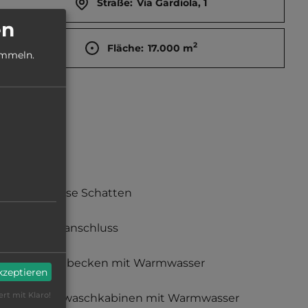
Straße:
Via Gardiola, 1
en
2
Fläche:
17.000
m
ammeln.
teilweise Schatten
Stromanschluss
Waschbecken mit Warmwasser
akzeptieren
ert mit Klaro!
Einzelwaschkabinen mit Warmwasser