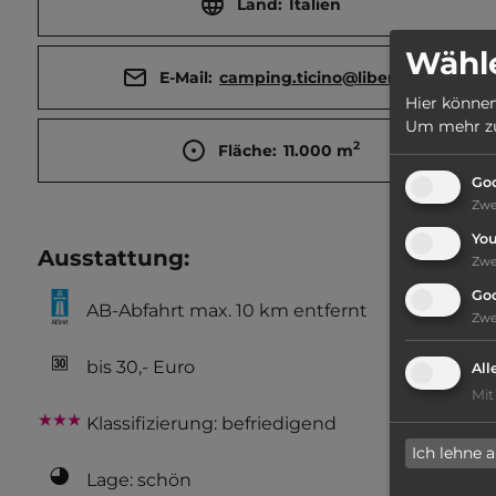
Land:
Italien
Wähle
E-Mail:
camping.ticino@libero.it
Hier können
Um mehr zu 
2
Fläche:
11.000
m
Goo
Zw
Yo
Ausstattung
:
Zw
Go
AB-Abfahrt max. 10 km entfernt
Zw
bis 30,- Euro
All
Mit
Klassifizierung: befriedigend
Ich lehne 
Lage: schön