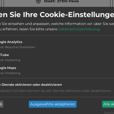
Stadt:
27100 Pavia
n Sie Ihre Cookie-Einstellung
Telefon:
0039 339 1166674
 Sie einsehen und anpassen, welche Information wir über Sie s
erfahren, lesen Sie bitte unsere
Datenschutzerklärung
.
Öffnungszeiten:
1.5. bis 15.10.
gle Analytics
eck
:
Besucher-Statistiken
uTube
eck
:
Marketing
ogle Maps
Geräuschkulisse: überwiegend ruhig
eck
:
Marketing
Hygiene: gut
e Dienste aktivieren oder deaktivieren
 diesem Schalter können Sie alle Dienste aktivieren oder deaktivieren.
Service: mittelmäßig, das Wichtigste ist
vorhanden
ab
Ausgewählte akzeptieren
Alle 
kiesig, harter Grund
Realisi