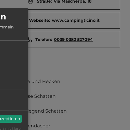
Straße:
Via Mascherpa, 10
en
Webseite:
www.campingticino.it
ammeln.
Telefon:
0039 0382 527094
Büsche und Hecken
teilweise Schatten
überwiegend Schatten
akzeptieren
Schattendächer
ert mit Klaro!