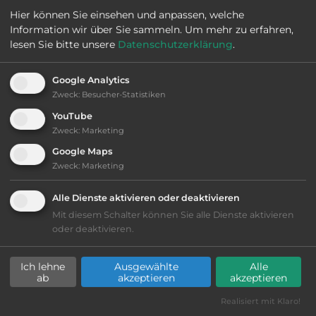
Hier können Sie einsehen und anpassen, welche
2
Fläche:
15.000
m
Information wir über Sie sammeln.
Um mehr zu erfahren,
lesen Sie bitte unsere
Datenschutzerklärung
.
Öffnungszeiten:
1.4. bis 31.10.
Google Analytics
Zweck
:
Besucher-Statistiken
Telefon:
0043 6212 4088
YouTube
Zweck
:
Marketing
Google Maps
Zweck
:
Marketing
Sehenswürdigkeiten:
Alle Dienste aktivieren oder deaktivieren
Schloss Seeburg mit Kapelle hl. Rupert, Heimat-
Mit diesem Schalter können Sie alle Dienste aktivieren
und Stiftsmuseum, Zeller Schlösschen, Kulturhaus
oder deaktivieren.
Emailwerk.
Ich lehne
Ausgewählte
Alle
ab
akzeptieren
akzeptieren
Ausstattung
:
Realisiert mit Klaro!