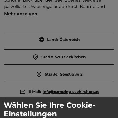
Schöner Blick über den See. Ebenes, teilweise 
parzelliertes Wiesengelände, durch Bäume und 
Büsche gegliedert. Sanitäranlage beheizbar. 
Mehr anzeigen
Strandduschen. Große Liegewiese mit 
Kinderlagune, Wasserspielgeräten  und 
Wasserrutsche. Springkissen. Spielautomaten. 
Frühstücksservice möglich. Reservierung wird in 
Land:
Österreich
der HS empfohlen. Geführte Wanderungen. 
Golfplatz in der Nähe. Durch Dauercamper geprägt. 
Stadt:
5201 Seekirchen
  Ortszentrum 1.5 km entfernt. 
Touristen-/Dauerstellplätze 40/80.
Straße:
Seestraße 2
E-Mail:
info@camping-seekirchen.at
Wählen Sie Ihre Cookie-
Webseite:
www.camping-seekirchen.at
Einstellungen