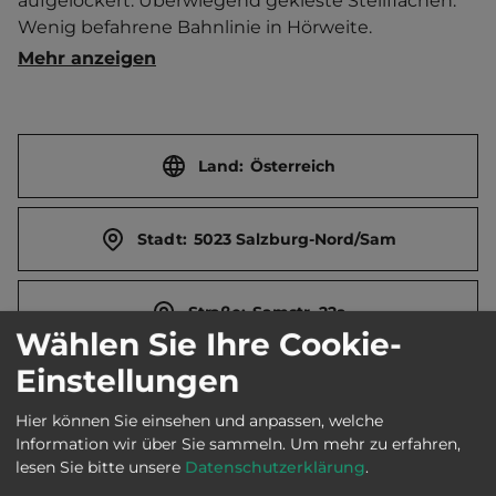
aufgelockert. Überwiegend gekieste Stellflächen. 
Wenig befahrene Bahnlinie in Hörweite. 
Sanitäranlage beheizbar. Günstig für Stadtbesuche. 
Mehr anzeigen
Radwege direkt ab Platz. Spielpark.   Zentrum 3 km 
entfernt. Touristen-/Dauerstellplätze 100/0.
Land:
Österreich
Stadt:
5023 Salzburg-Nord/Sam
Straße:
Samstr. 22a
Wählen Sie Ihre Cookie-
Einstellungen
E-Mail:
office@camping-nord-sam.com
Hier können Sie einsehen und anpassen, welche
Information wir über Sie sammeln.
Um mehr zu erfahren,
Webseite:
www.camping-nord-sam.com
lesen Sie bitte unsere
Datenschutzerklärung
.