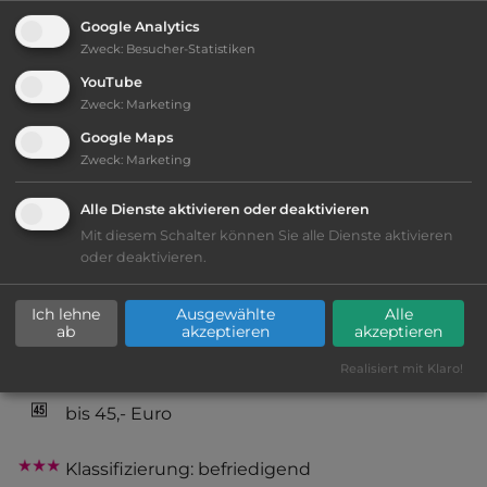
Google Analytics
2
Fläche:
13.000
m
Zweck
:
Besucher-Statistiken
YouTube
Öffnungszeiten:
Zweck
:
Marketing
27.3. bis 11.10. / 4.12. bis 9.12. / 27.12. bis 3.1.
Google Maps
Zweck
:
Marketing
Telefon:
0043 662 660494
Alle Dienste aktivieren oder deaktivieren
Mit diesem Schalter können Sie alle Dienste aktivieren
oder deaktivieren.
Ausstattung
:
Ich lehne
Ausgewählte
Alle
ab
akzeptieren
akzeptieren
AB-Abfahrt max. 10 km entfernt
Realisiert mit Klaro!
bis 45,- Euro
Klassifizierung: befriedigend