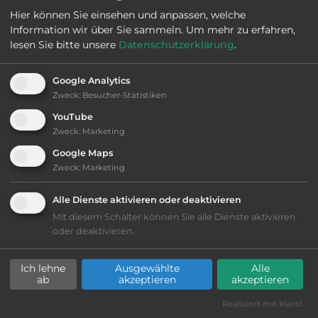
Hier können Sie einsehen und anpassen, welche
Ausstattung
:
Information wir über Sie sammeln.
Um mehr zu erfahren,
lesen Sie bitte unsere
Datenschutzerklärung
.
bis 25,- Euro
Google Analytics
Lage: schön
Zweck
:
Besucher-Statistiken
YouTube
Geräuschkulisse: überwiegend ruhig
Zweck
:
Marketing
Google Maps
kiesig, harter Grund
Zweck
:
Marketing
Stromanschluss
Alle Dienste aktivieren oder deaktivieren
Mit diesem Schalter können Sie alle Dienste aktivieren
oder deaktivieren.
WC
Ich lehne
Ausgewählte
Alle
Waschbecken mit Warmwasser
ab
akzeptieren
akzeptieren
Realisiert mit Klaro!
Duschkabinen mit Warmwasser