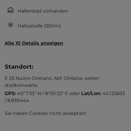
Hallenbad vorhanden
Haltestelle
(300m)
Alle 10 Details anzeigen
Standort
:
E 25 Nuoro-Oristano, Abf. Ghilarza, weiter
stadteinwärts.
GPS:
40°7'33" N / 8°50'22" E
oder
Lat/Lon:
40.125833
/ 8.839444
Sie haben Cookies nicht akzeptiert