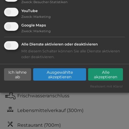
Zweck
:
Besucher-Statistiken
Ausstattung
:
YouTube
Zweck
:
Marketing
Lage: schön
Google Maps
Zweck
:
Marketing
Geräuschkulisse: überwiegend ruhig
Alle Dienste aktivieren oder deaktivieren
Grasgelände, Wiese
Mit diesem Schalter können Sie alle Dienste aktivieren
oder deaktivieren.
teilweise Schatten
Ich lehne
Ausgewählte
Alle
ab
akzeptieren
akzeptieren
Fäkalienausguss
Realisiert mit Klaro!
Frischwasseranschluss
Lebensmittelverkauf
(300m)
Restaurant
(700m)