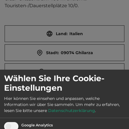
Touristen-/Dauerstellplätze 10/0.
Land:
Italien
Stadt:
09074 Ghilarza
Straße:
Via Brumare
Wählen Sie Ihre Cookie-
Einstellungen
E-Mail:
sindaco@comune.ghilarza.or.it
Hier können Sie einsehen und anpassen, welche
Information wir über Sie sammeln.
Um mehr zu erfahren,
Öffnungszeiten:
Ganzjährig geöffnet
lesen Sie bitte unsere
Datenschutzerklärung
.
Google Analytics