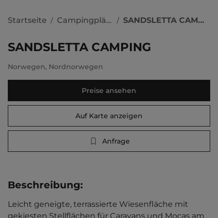
Startseite
Campingplätze
SANDSLETTA CAMPING
/
/
SANDSLETTA CAMPING
Norwegen
,
Nordnorwegen
Preise ansehen
Auf Karte anzeigen
Anfrage
Beschreibung
:
Leicht geneigte, terrassierte Wiesenfläche mit 
gekiesten Stellflächen für Caravans und Mocas am 