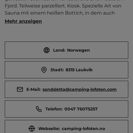
Fjord. Teilweise parzelliert. Kiosk. Spezielle Art von 
Sauna mit einem heißen Bottich, in dem auch 
gegessen und getrunken werden kann. Tretboote. 
Mehr anzeigen
Organisierte Ausflüge für Kinder und Erwachsene.   
 Touristen-/Dauerstellplätze 60/10.
Land:
Norwegen
Stadt:
8315 Laukvik
E-Mail:
sandsletta@camping-lofoten.com
Telefon:
0047 76075257
Webseite:
camping-lofoten.no