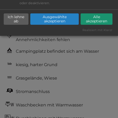
oder deaktivieren.
Geräuschkulisse: sehr ruhig
Ich lehne
Ausgewählte
Alle
ab
akzeptieren
akzeptieren
Hygiene: gut
Realisiert mit Klaro!
Service: befriedigend, einige
Annehmlichkeiten fehlen
Campingplatz befindet sich am Wasser
kiesig, harter Grund
Grasgelände, Wiese
Stromanschluss
Waschbecken mit Warmwasser