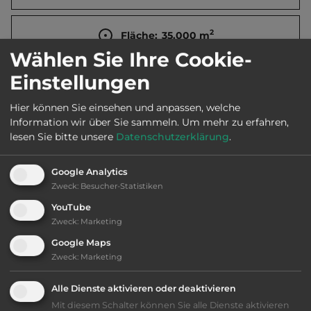
2
Fläche:
35.000
m
Wählen Sie Ihre Cookie-
Einstellungen
Öffnungszeiten:
Mai bis Sept.
Hier können Sie einsehen und anpassen, welche
Information wir über Sie sammeln.
Um mehr zu erfahren,
Telefon:
0047 90915230
lesen Sie bitte unsere
Datenschutzerklärung
.
Google Analytics
Zweck
:
Besucher-Statistiken
Ausstattung
:
YouTube
Zweck
:
Marketing
Klassifizierung: befriedigend
Google Maps
Zweck
:
Marketing
Lage: sehr schön
Alle Dienste aktivieren oder deaktivieren
Platzeinrichtung: befriedigend
Mit diesem Schalter können Sie alle Dienste aktivieren