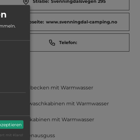
Straße:
Svenningdalsvegen 295
en
Webseite:
www.svenningdal-camping.no
ammeln.
Telefon:
Waschbecken mit Warmwasser
Einzelwaschkabinen mit Warmwasser
Duschkabinen mit Warmwasser
akzeptieren
Fäkalienausguss
ert mit Klaro!