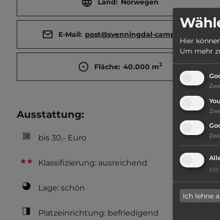
Land:
Norwegen
Wähle
E-Mail:
post@svenningdal-camping.no
Hier können
Um mehr zu 
2
Fläche:
40.000
m
Goo
Zw
Yo
Zw
Ausstattung
:
Go
Zw
bis 30,- Euro
All
Klassifizierung: ausreichend
Mit
Lage: schön
Ich lehne 
Platzeinrichtung: befriedigend