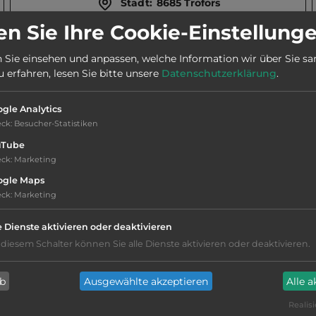
Stadt:
8685 Trofors
n Sie Ihre Cookie-Einstellung
Telefon:
0047 908 18578
 Sie einsehen und anpassen, welche Information wir über Sie s
erfahren, lesen Sie bitte unsere
Datenschutzerklärung
.
Öffnungszeiten:
Ganzjährig geöffnet
gle Analytics
eck
:
Besucher-Statistiken
uTube
eck
:
Marketing
ogle Maps
eck
:
Marketing
Hygiene: befriedigend
Service: mittelmäßig, das Wichtigste ist
e Dienste aktivieren oder deaktivieren
vorhanden
 diesem Schalter können Sie alle Dienste aktivieren oder deaktivieren.
sandiger Grund
ab
Ausgewählte akzeptieren
Alle 
Realisi
Grasgelände, Wiese