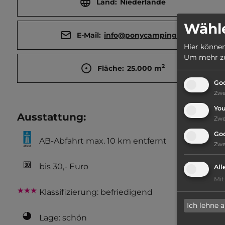
Land:
Niederlande
Wähle
E-Mail:
info@ponycamping.nl
Hier können
Um mehr zu 
2
Fläche:
25.000
m
Goo
Zw
Yo
Ausstattung
:
Zw
Go
AB-Abfahrt max. 10 km entfernt
Zw
bis 30,- Euro
All
Mit
Klassifizierung: befriedigend
Ich lehne 
Lage: schön