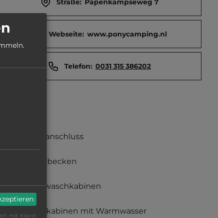
Straße:
Papenkampseweg 7
en
Webseite:
www.ponycamping.nl
ammeln.
Telefon:
0031 315 386202
Stromanschluss
Waschbecken
Einzelwaschkabinen
akzeptieren
Duschkabinen mit Warmwasser
ert mit Klaro!