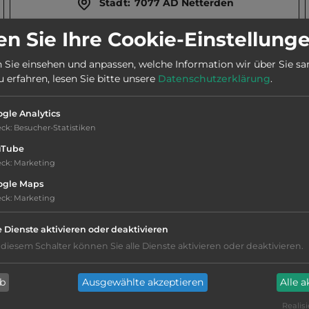
Stadt:
7077 AD Netterden
n Sie Ihre Cookie-Einstellung
Telefon:
0031 6 12428861
 Sie einsehen und anpassen, welche Information wir über Sie s
erfahren, lesen Sie bitte unsere
Datenschutzerklärung
.
Öffnungszeiten:
Ganzjährig geöffnet
gle Analytics
eck
:
Besucher-Statistiken
uTube
eck
:
Marketing
ogle Maps
Geräuschkulisse: überwiegend ruhig
eck
:
Marketing
Hygiene: befriedigend
e Dienste aktivieren oder deaktivieren
 diesem Schalter können Sie alle Dienste aktivieren oder deaktivieren.
Service: mittelmäßig, das Wichtigste ist
vorhanden
ab
Ausgewählte akzeptieren
Alle 
nur Barzahlung
Realisi