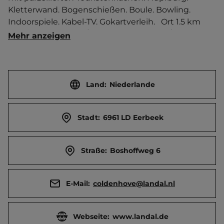
Kletterwand. Bogenschießen. Boule. Bowling. 
Indoorspiele. Kabel-TV. Gokartverleih.   Ort 1.5 km 
entfernt. Touristen-/Dauerstellplätze 180/0. 
Mehr anzeigen
Mittagsruhe 12.30-13 Uhr.
Land:
Niederlande
Stadt:
6961 LD Eerbeek
Straße:
Boshoffweg 6
E-Mail:
coldenhove@landal.nl
Webseite:
www.landal.de