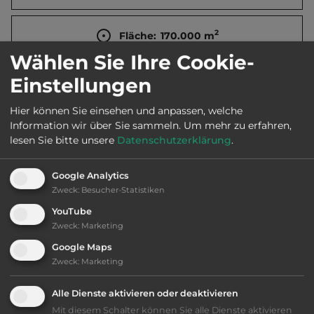
2
Fläche:
170.000
m
Wählen Sie Ihre Cookie-
Einstellungen
Öffnungszeiten:
10.3. bis 26.10.
Hier können Sie einsehen und anpassen, welche
Information wir über Sie sammeln.
Um mehr zu erfahren,
Telefon:
0031 313 659101
lesen Sie bitte unsere
Datenschutzerklärung
.
Google Analytics
Zweck
:
Besucher-Statistiken
Ausstattung
:
YouTube
Zweck
:
Marketing
naturbelassener Platz
Google Maps
Zweck
:
Marketing
bis 65,- Euro
Alle Dienste aktivieren oder deaktivieren
Klassifizierung: gut
Mit diesem Schalter können Sie alle Dienste aktivieren