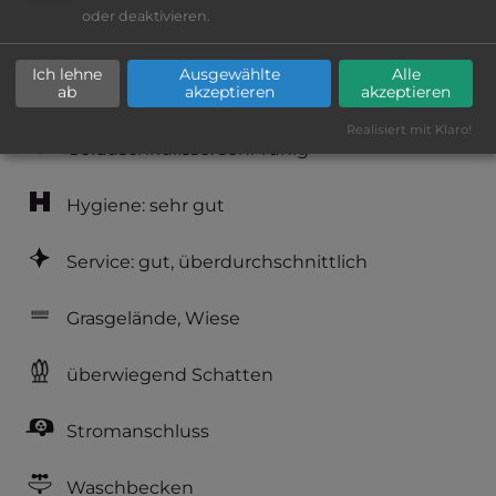
oder deaktivieren.
Lage: sehr schön
Ich lehne
Ausgewählte
Alle
Platzeinrichtung: sehr gut
ab
akzeptieren
akzeptieren
Realisiert mit Klaro!
Geräuschkulisse: sehr ruhig
Hygiene: sehr gut
Service: gut, überdurchschnittlich
Grasgelände, Wiese
überwiegend Schatten
Stromanschluss
Waschbecken