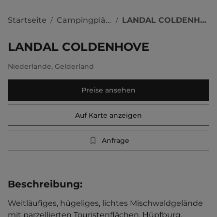
Startseite
Campingplätze
LANDAL COLDENHOVE
/
/
LANDAL COLDENHOVE
Niederlande
,
Gelderland
Preise ansehen
Auf Karte anzeigen
Anfrage
Beschreibung
:
Weitläufiges, hügeliges, lichtes Mischwaldgelände 
mit parzellierten Touristenflächen. Hüpfburg. 