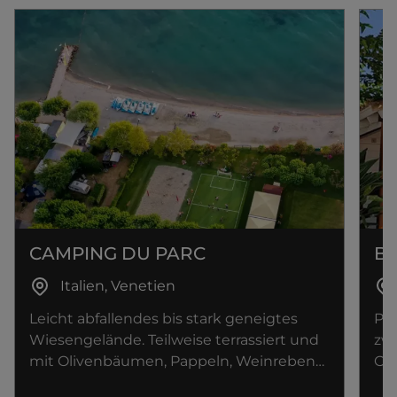
CAMPING DU PARC
B
Italien, Venetien
Leicht abfallendes bis stark geneigtes
Par
Wiesengelände. Teilweise terrassiert und
zwi
mit Olivenbäumen, Pappeln, Weinreben
Or
und Zierpflanzen bepflanzt.
bew