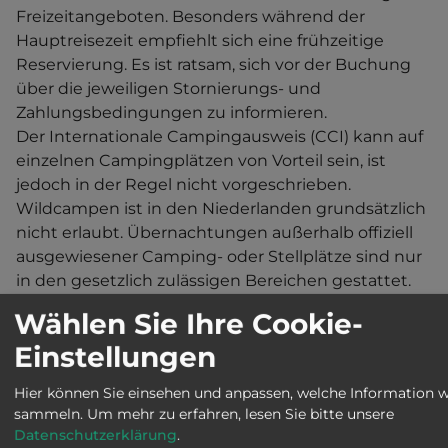
Freizeitangeboten. Besonders während der
Hauptreisezeit empfiehlt sich eine frühzeitige
Reservierung. Es ist ratsam, sich vor der Buchung
über die jeweiligen Stornierungs- und
Zahlungsbedingungen zu informieren.
Der Internationale Campingausweis (CCI) kann auf
einzelnen Campingplätzen von Vorteil sein, ist
jedoch in der Regel nicht vorgeschrieben.
Wildcampen ist in den Niederlanden grundsätzlich
nicht erlaubt. Übernachtungen außerhalb offiziell
ausgewiesener Camping- oder Stellplätze sind nur
in den gesetzlich zulässigen Bereichen gestattet.
Die Stromversorgung erfolgt mit 230 Volt
Wählen Sie Ihre Cookie-
Wechselstrom (50 Hz).
Einstellungen
Wassersport:
Sportboote können innerhalb der
Europäischen Union grundsätzlich ohne
Hier können Sie einsehen und anpassen, welche Information w
sammeln.
Um mehr zu erfahren, lesen Sie bitte unsere
Zollformalitäten zwischen Deutschland und den
Datenschutzerklärung
.
Niederlanden mitgeführt werden.