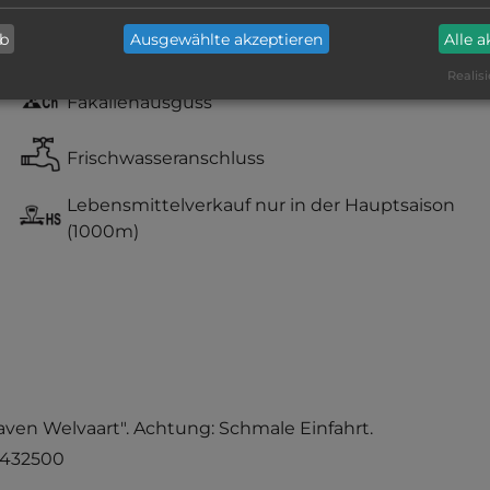
ab
Ausgewählte akzeptieren
Alle 
Stromanschluss
Realisi
Fäkalienausguss
Frischwasseranschluss
Lebensmittelverkauf nur in der Hauptsaison
(1000m)
aven Welvaart". Achtung: Schmale Einfahrt.
5.432500