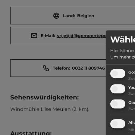
Land:
Belgien
E-Mail:
vrijetijd@gemeentepelt.be
Wähle
Hier können
Um mehr zu 
Telefon:
0032 11 809746
Goo
Zw
Yo
Zw
Sehenswürdigkeiten:
Go
Windmühle Lilse Meulen (2_km).
Zw
All
Mit
Ausstattung
: