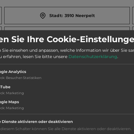
Stadt:
3910 Neerpelt
Webseite:
n Sie Ihre Cookie-Einstellung
www.gemeentepelt.be/passantenhaven-welvaart-
and-parking-mobilhomes
 Sie einsehen und anpassen, welche Information wir über Sie s
erfahren, lesen Sie bitte unsere
Datenschutzerklärung
.
gle Analytics
eck
:
Besucher-Statistiken
uTube
eck
:
Marketing
ogle Maps
eck
:
Marketing
e Dienste aktivieren oder deaktivieren
 diesem Schalter können Sie alle Dienste aktivieren oder deaktivieren.