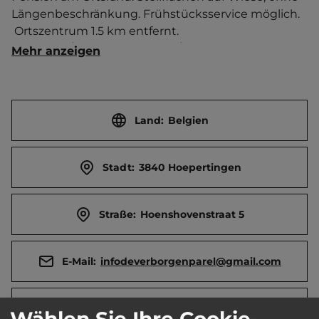
Längenbeschränkung. Frühstücksservice möglich.  
 Ortszentrum 1.5 km entfernt. 
Touristen-/Dauerstellplätze 11/0.
Mehr anzeigen
Land:
Belgien
Stadt:
3840 Hoepertingen
Straße:
Hoenshovenstraat 5
E-Mail:
infodeverborgenparel@gmail.com
Telefon:
0032 477 059480
Wählen Sie Ihre Cookie-