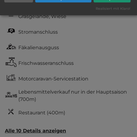
Geräuschkulisse: überwiegend ruhig
Realisiert mit Klaro!
Grasgelände, Wiese
Stromanschluss
Fäkalienausguss
Frischwasseranschluss
Motorcaravan-Servicestation
Lebensmittelverkauf nur in der Hauptsaison
(700m)
Restaurant
(400m)
Alle 10 Details anzeigen