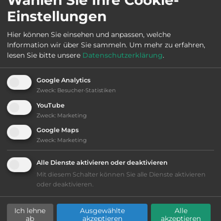
Einstellungen
Webseite:
Hier können Sie einsehen und anpassen, welche
www.deverborgenparel.be/campers/
Information wir über Sie sammeln.
Um mehr zu erfahren,
lesen Sie bitte unsere
Datenschutzerklärung
.
Öffnungszeiten:
Ganzjährig geöffnet
Google Analytics
Zweck
:
Besucher-Statistiken
Telefon:
YouTube
Zweck
:
Marketing
Google Maps
Zweck
:
Marketing
Ausstattung
:
Alle Dienste aktivieren oder deaktivieren
bis 10,- Euro
Mit diesem Schalter können Sie alle Dienste aktivieren
oder deaktivieren.
Lage: schön
Ich lehne
Ausgewählte
Alle
ab
akzeptieren
akzeptieren