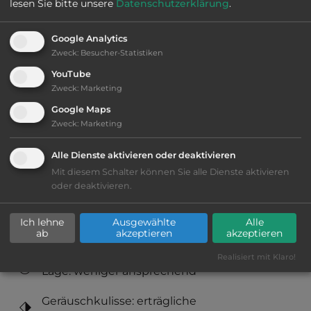
lesen Sie bitte unsere
Datenschutzerklärung
.
Telefon:
0034 942 203000.
Google Analytics
Zweck
:
Besucher-Statistiken
YouTube
Zweck
:
Marketing
Sehenswürdigkeiten:
Google Maps
Zweck
:
Marketing
Paseo del Sardinero, Palacio de la Magdalena,
Altstadt .Museo de Prehistoria y Arqueología.
Alle Dienste aktivieren oder deaktivieren
Mit diesem Schalter können Sie alle Dienste aktivieren
oder deaktivieren.
Ausstattung
:
Ich lehne
Ausgewählte
Alle
ab
akzeptieren
akzeptieren
AB-Abfahrt max. 10 km entfernt
Realisiert mit Klaro!
Lage: weniger ansprechend
Geräuschkulisse: erträgliche