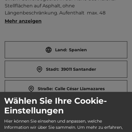
Stellflächen auf Asphalt, ohne 
Längenbeschränkung. Aufenthalt  max. 48 
Stunden.   Ortszentrum 5 km entfernt. 
Mehr anzeigen
Touristen-/Dauerstellplätze 5/0.
Land:
Spanien
Stadt:
39011 Santander
Straße:
Calle César Llamazares
Wählen Sie Ihre Cookie-
Einstellungen
Webseite:
www.santanderspain.info
Hier können Sie einsehen und anpassen, welche
Information wir über Sie sammeln.
Um mehr zu erfahren,
Öffnungszeiten:
Ganzjährig geöffnet