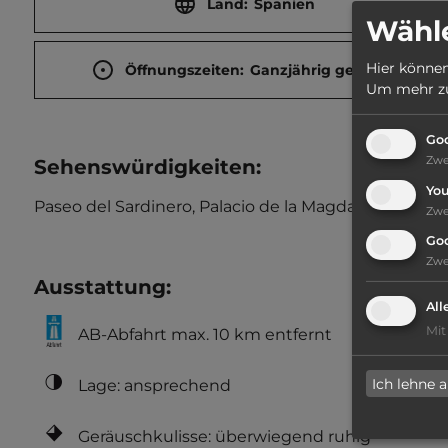
Land:
Spanien
Wähle
Hier können
Öffnungszeiten:
Ganzjährig geöffnet
Um mehr zu 
Goo
Zw
Sehenswürdigkeiten:
Yo
Paseo del Sardinero, Palacio de la Magdalena, Altsta
Zw
Go
Zw
Ausstattung
:
All
Mit
AB-Abfahrt max. 10 km entfernt
Ich lehne 
Lage: ansprechend
Geräuschkulisse: überwiegend ruhig