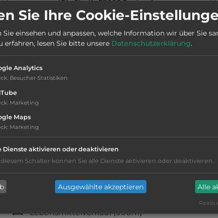
Stadt:
39005 Santander
n Sie Ihre Cookie-Einstellung
 Sie einsehen und anpassen, welche Information wir über Sie s
erfahren, lesen Sie bitte unsere
Datenschutzerklärung
.
gle Analytics
eck
:
Besucher-Statistiken
uTube
dt .Museo de Prehistoria y Arqueología.
eck
:
Marketing
ogle Maps
eck
:
Marketing
e Dienste aktivieren oder deaktivieren
 diesem Schalter können Sie alle Dienste aktivieren oder deaktivieren.
Fäkalienausguss
ab
Ausgewählte akzeptieren
Alle 
Frischwasseranschluss
Realisi
Lebensmittelverkauf
(900m)