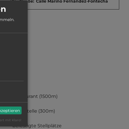
Straße:
Calle Marino Fernández-Fontecha
en
ammeln.
Restaurant
(1500m)
akzeptieren
Haltestelle
(300m)
ert mit Klaro!
befestigte Stellplätze