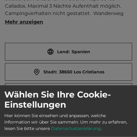
Callados. Maximal 3 Nächte Aufenthalt möglich. 
Campingverhalten nicht gestattet.  Wanderweg 
entlang der Küstenklippen oder auf den Berg 
Mehr anzeigen
Montaña de Guaza.   Ortszentrum 1 km entfernt. 
Touristen-/Dauerstellplätze 20/0.
Land:
Spanien
Stadt:
38650 Los Cristianos
Wählen Sie Ihre Cookie-
Straße:
Calle Caleta / Avenida Juan Carlos I
Einstellungen
Webseite:
www.arona.travel/
Hier können Sie einsehen und anpassen, welche
Information wir über Sie sammeln.
Um mehr zu erfahren,
lesen Sie bitte unsere
Datenschutzerklärung
.
Öffnungszeiten:
Ganzjährig geöffnet