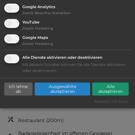
Google Analytics
Zweck
:
Besucher-Statistiken
Telefon:
0034 922 757130
YouTube
Zweck
:
Marketing
Google Maps
Ausstattung
:
Zweck
:
Marketing
Alle Dienste aktivieren oder deaktivieren
Lage: schön
Mit diesem Schalter können Sie alle Dienste aktivieren
oder deaktivieren.
Geräuschkulisse: überwiegend ruhig
Ich lehne
Ausgewählte
Alle
Fäkalienausguss
ab
akzeptieren
akzeptieren
Realisiert mit Klaro!
Lebensmittelverkauf
(1000m)
Restaurant
(200m)
Badegelegenheit im offenen Gewässer