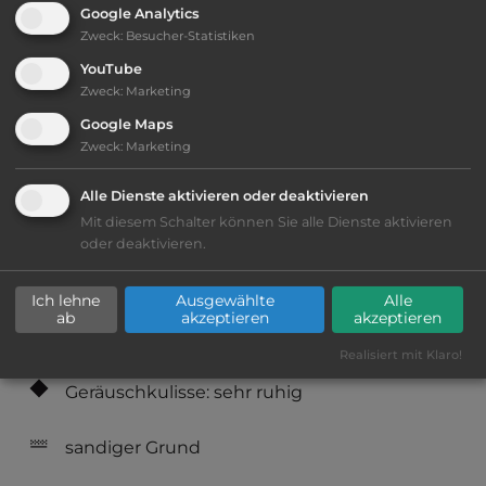
Webseite:
Google Analytics
www.cabildo.grancanaria.com/el-cabildo
Zweck
:
Besucher-Statistiken
YouTube
Zweck
:
Marketing
Öffnungszeiten:
Ganzjährig geöffnet
Google Maps
Zweck
:
Marketing
Telefon:
0034 928 219229
Alle Dienste aktivieren oder deaktivieren
Mit diesem Schalter können Sie alle Dienste aktivieren
oder deaktivieren.
Ausstattung
:
Ich lehne
Ausgewählte
Alle
ab
akzeptieren
akzeptieren
Lage: sehr schön
Realisiert mit Klaro!
Geräuschkulisse: sehr ruhig
sandiger Grund