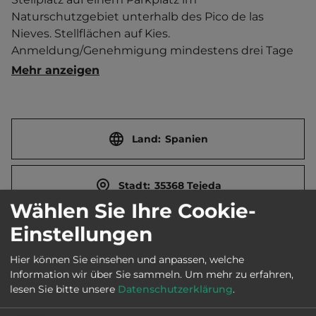
Naturschutzgebiet unterhalb des Pico de las 
Nieves. Stellflächen auf Kies.  
Anmeldung/Genehmigung mindestens drei Tage 
im Voraus per E-Mail: oiac@grancanaria.com.    
Mehr anzeigen
Touristen-/Dauerstellplätze 20/0.
Land:
Spanien
Stadt:
35368 Tejeda
Wählen Sie Ihre Cookie-
Einstellungen
Straße:
Carretera Cruz de los Llanos-Ayacata
Hier können Sie einsehen und anpassen, welche
Information wir über Sie sammeln.
Um mehr zu erfahren,
E-Mail:
oiac@grancanaria.com
lesen Sie bitte unsere
Datenschutzerklärung
.