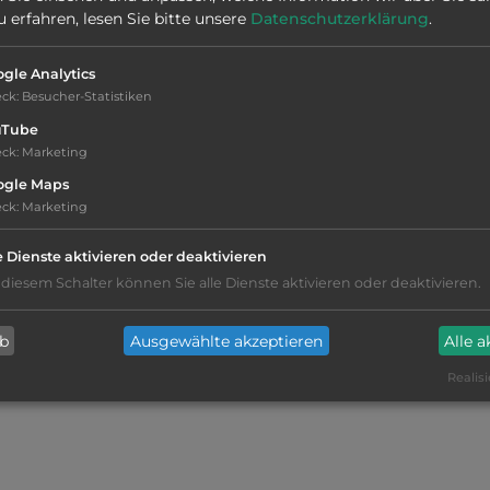
Stadt:
91010 San Vito Lo Capo
erfahren, lesen Sie bitte unsere
Datenschutzerklärung
.
gle Analytics
eck
:
Besucher-Statistiken
uTube
eck
:
Marketing
ogle Maps
eck
:
Marketing
kiesig, harter Grund
e Dienste aktivieren oder deaktivieren
 diesem Schalter können Sie alle Dienste aktivieren oder deaktivieren.
Stromanschluss
ab
Ausgewählte akzeptieren
Alle 
Fäkalienausguss
Realisi