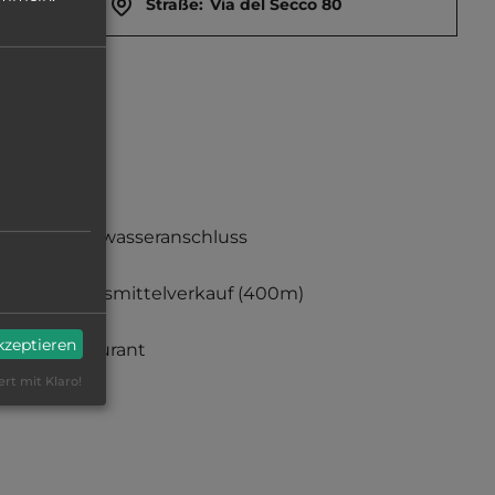
Straße:
Via del Secco 80
Frischwasseranschluss
Lebensmittelverkauf
(400m)
akzeptieren
Restaurant
ert mit Klaro!