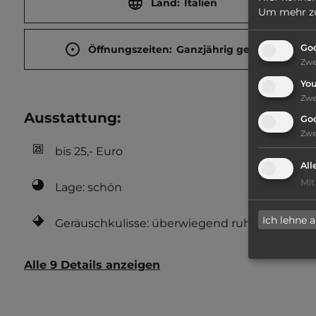
Land:
Italien
Um mehr zu 
Goo
Öffnungszeiten:
Ganzjährig geöffnet
Zw
Yo
Zw
Ausstattung
:
Go
Zw
bis 25,- Euro
All
Mit
Lage: schön
Ich lehne 
Geräuschkulisse: überwiegend ruhig
Alle 9 Details anzeigen