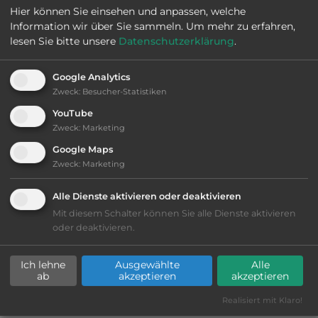
Hier können Sie einsehen und anpassen, welche
Öffnungszeiten:
Ganzjährig geöffnet
Information wir über Sie sammeln.
Um mehr zu erfahren,
lesen Sie bitte unsere
Datenschutzerklärung
.
Telefon:
0047 741 69000
Google Analytics
Zweck
:
Besucher-Statistiken
YouTube
Zweck
:
Marketing
Sehenswürdigkeiten:
Google Maps
Egge Museum, ein Volksmuseum, das Kultur- und
Zweck
:
Marketing
Naturerlebnisse kombiniert.
Alle Dienste aktivieren oder deaktivieren
Mit diesem Schalter können Sie alle Dienste aktivieren
oder deaktivieren.
Ausstattung
:
Ich lehne
Ausgewählte
Alle
bis 10,- Euro
ab
akzeptieren
akzeptieren
Realisiert mit Klaro!
Lage: schön