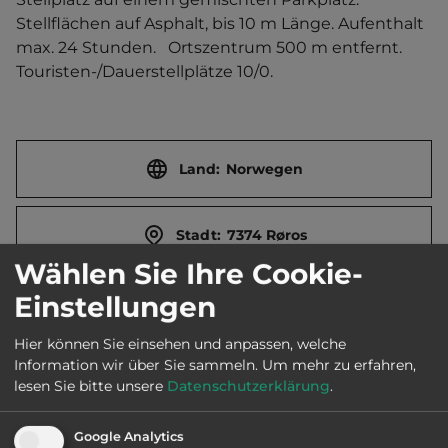
Stellflächen auf Asphalt, bis 10 m Länge. Aufenthalt 
max. 24 Stunden.   Ortszentrum 500 m entfernt. 
Touristen-/Dauerstellplätze 10/0.
Land:
Norwegen
Stadt:
7374 Røros
Wählen Sie Ihre Cookie-
Einstellungen
Straße:
Sundveien 10
Hier können Sie einsehen und anpassen, welche
Information wir über Sie sammeln.
Um mehr zu erfahren,
E-Mail:
post@verketroros.no
lesen Sie bitte unsere
Datenschutzerklärung
.
Webseite:
www.verketroros.no
Google Analytics