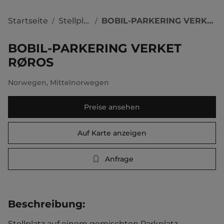
Startseite
Stellplätze
BOBIL-PARKERING VERKET RØROS
/
/
BOBIL-PARKERING VERKET
RØROS
Norwegen
,
Mittelnorwegen
Preise ansehen
Auf Karte anzeigen
Anfrage
Beschreibung
:
Stellplatz auf einem gemischten Parkplatz. 