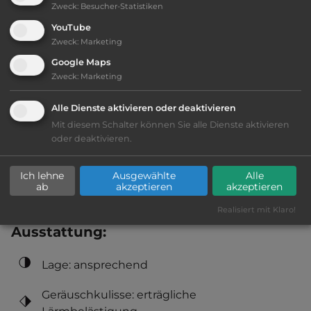
Zweck
:
Besucher-Statistiken
YouTube
Öffnungszeiten:
Ganzjährig geöffnet
Zweck
:
Marketing
Google Maps
Zweck
:
Marketing
Telefon:
0047 40728855
Alle Dienste aktivieren oder deaktivieren
Mit diesem Schalter können Sie alle Dienste aktivieren
oder deaktivieren.
Sehenswürdigkeiten:
Ich lehne
Ausgewählte
Alle
Bergbaumuseum.
ab
akzeptieren
akzeptieren
Realisiert mit Klaro!
Ausstattung
:
Lage: ansprechend
Geräuschkulisse: erträgliche