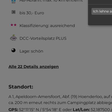
AB-Abfahrt max. 10 km entfernt
Ich lehne 
bis 30,- Euro
Klassifizierung: ausreichend
DCC-Vorteilsplatz PLUS
Lage: schön
Alle 22 Details anzeigen
Standort
:
A 1, Apeldoorn-Amersfoort, Abf. (19) Hoenderloo, a
ca. 200 m erneut rechts zum Campingplatz abbiege
GPS:
52°11'15" N / 5°54'18" E
oder
Lat/Lon:
52.187500 