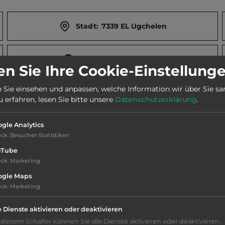
Stadt:
7339 EL Ugchelen
Webseite:
www.ncc.nl
n Sie Ihre Cookie-Einstellung
 Sie einsehen und anpassen, welche Information wir über Sie s
Telefon:
0031 55 5424961
erfahren, lesen Sie bitte unsere
Datenschutzerklärung
.
gle Analytics
eck
:
Besucher-Statistiken
uTube
eck
:
Marketing
ogle Maps
eck
:
Marketing
e Dienste aktivieren oder deaktivieren
 diesem Schalter können Sie alle Dienste aktivieren oder deaktivieren.
Platzeinrichtung: ausreichend