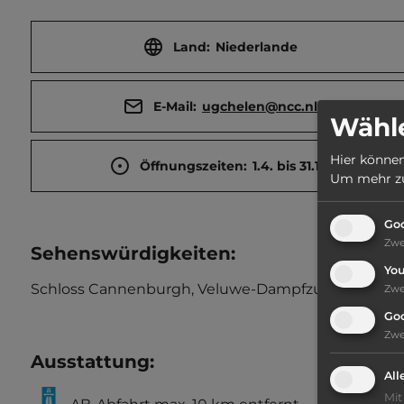
Land:
Niederlande
E-Mail:
ugchelen@ncc.nl
Wähle
Hier können
Öffnungszeiten:
1.4. bis 31.10.
Um mehr zu 
Goo
Zw
Sehenswürdigkeiten:
Yo
Schloss Cannenburgh, Veluwe-Dampfzug.
Zw
Go
Zw
Ausstattung
:
All
Mit