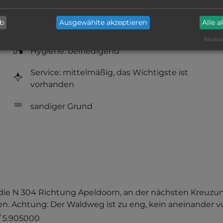
ab
Ausgewählte akzeptieren
Alle 
Geräuschkulisse: überwiegend ruhig
Realisi
Hygiene: befriedigend
Service: mittelmäßig, das Wichtigste ist
vorhanden
sandiger Grund
uf die N 304 Richtung Apeldoorn, an der nächsten Kreuzu
n. Achtung: Der Waldweg ist zu eng, kein aneinander v
/ 5.905000