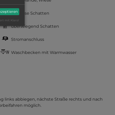
Grasgelände, Wiese
akzeptieren
teilweise Schatten
ert mit Klaro!
überwiegend Schatten
Stromanschluss
Waschbecken mit Warmwasser
ng links abbiegen, nächste Straße rechts und nach
orbeifahren möglich.