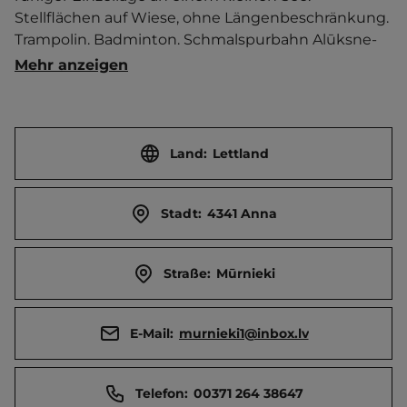
Stellflächen auf Wiese, ohne Längenbeschränkung. 
Trampolin. Badminton. Schmalspurbahn Alūksne-
Gulbene in der Nähe.   Ort 14 km entfernt. 
Mehr anzeigen
Touristen-/Dauerstellplätze 3/0.
Land:
Lettland
Stadt:
4341 Anna
Straße:
Mūrnieki
E-Mail:
murnieki1@inbox.lv
Telefon:
00371 264 38647