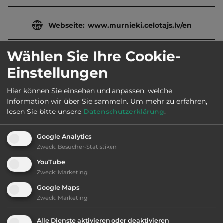
Webseite:
www.murnieki.celotajs.lv/en
Wählen Sie Ihre Cookie-
Öffnungszeiten:
1.5. bis 15.10.
Einstellungen
Hier können Sie einsehen und anpassen, welche
Telefon:
Information wir über Sie sammeln.
Um mehr zu erfahren,
lesen Sie bitte unsere
Datenschutzerklärung
.
Google Analytics
Ausstattung
:
Zweck
:
Besucher-Statistiken
bis 20,- Euro
YouTube
Zweck
:
Marketing
Lage: schön
Google Maps
Zweck
:
Marketing
Geräuschkulisse: überwiegend ruhig
Alle Dienste aktivieren oder deaktivieren