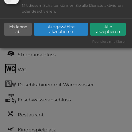
Mit diesem Schalter können Sie alle Dienste aktivieren
nur Barzahlung
oder deaktivieren.
Grasgelände, Wiese
Ich lehne
Ausgewählte
Alle
ab
akzeptieren
akzeptieren
teilweise Schatten
Realisiert mit Klaro!
Stromanschluss
WC
Duschkabinen mit Warmwasser
Frischwasseranschluss
Restaurant
Kinderspielplatz