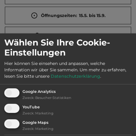
Öffnungszeiten:
15.5. bis 15.9.
Telefon:
00371 262 66266
Wählen Sie Ihre Cookie-
Einstellungen
Hier können Sie einsehen und anpassen, welche
Sehenswürdigkeiten:
Information wir über Sie sammeln.
Um mehr zu erfahren,
lesen Sie bitte unsere
Datenschutzerklärung
.
Ruine der Ordensburg, Geschichtsmuseum von
Cēsis im neuen Schloss.
Google Analytics
Zweck
:
Besucher-Statistiken
YouTube
Ausstattung
:
Zweck
:
Marketing
bis 25,- Euro
Google Maps
Zweck
:
Marketing