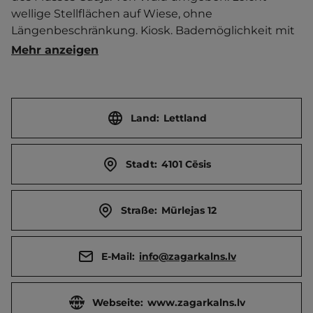
wellige Stellflächen auf Wiese, ohne 
Längenbeschränkung. Kiosk. Bademöglichkeit mit 
breitem Sandstrand. Hunde müssen immer an der 
Mehr anzeigen
Leine geführt werden.   Ort 3 km entfernt. 
Touristen-/Dauerstellplätze 40/0.
Land:
Lettland
Stadt:
4101 Cēsis
Straße:
Mūrlejas 12
E-Mail:
info@zagarkalns.lv
Webseite:
www.zagarkalns.lv