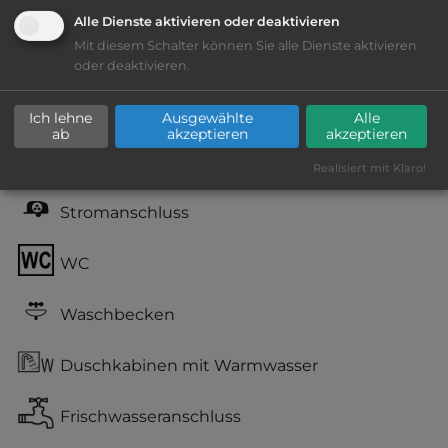
Lage: schön
Alle Dienste aktivieren oder deaktivieren
Mit diesem Schalter können Sie alle Dienste aktivieren
Geräuschkulisse: überwiegend ruhig
oder deaktivieren.
Grasgelände, Wiese
Ich lehne
Ausgewählte
Alle
ab
akzeptieren
akzeptieren
teilweise Schatten
Realisiert mit Klaro!
Stromanschluss
WC
Waschbecken
Duschkabinen mit Warmwasser
Frischwasseranschluss