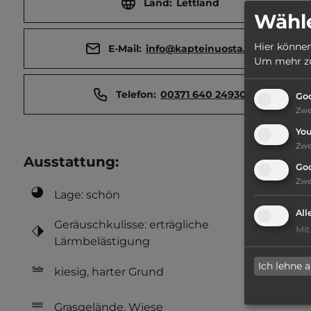
Land:
Lettland
Wähle
Hier können
E-Mail:
info@kapteinuosta.lv
Um mehr zu 
Telefon:
00371 640 24930
Goo
Zw
Yo
Zw
Ausstattung
:
Go
Zw
Lage: schön
All
Geräuschkulisse: erträgliche
Mit
Lärmbelästigung
Ich lehne 
kiesig, harter Grund
Grasgelände, Wiese