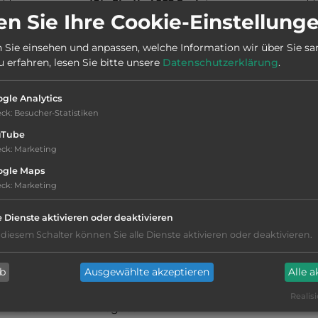
Stadt:
4033 Svetciems
n Sie Ihre Cookie-Einstellung
 Sie einsehen und anpassen, welche Information wir über Sie s
Webseite:
www.kapteinuosta.lv/en
erfahren, lesen Sie bitte unsere
Datenschutzerklärung
.
gle Analytics
eck
:
Besucher-Statistiken
uTube
eck
:
Marketing
ogle Maps
eck
:
Marketing
WC
e Dienste aktivieren oder deaktivieren
Waschbecken mit Warmwasser
 diesem Schalter können Sie alle Dienste aktivieren oder deaktivieren.
Duschkabinen mit Warmwasser
ab
Ausgewählte akzeptieren
Alle 
Realisi
Fäkalienausguss