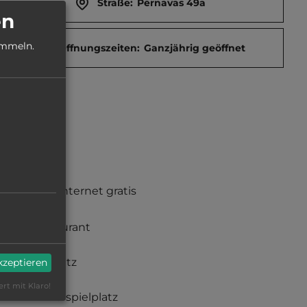
Straße:
Pērnavas 49a
en
ammeln.
Öffnungszeiten:
Ganzjährig geöffnet
Funkinternet gratis
Restaurant
Grillplatz
akzeptieren
ert mit Klaro!
Kinderspielplatz