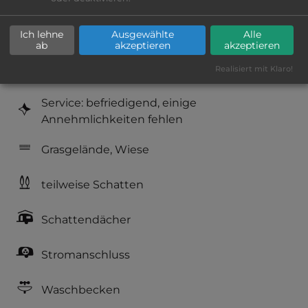
Platzeinrichtung: befriedigend
Ich lehne
Ausgewählte
Alle
Geräuschkulisse: überwiegend ruhig
ab
akzeptieren
akzeptieren
Realisiert mit Klaro!
Hygiene: ausreichend
Service: befriedigend, einige
Annehmlichkeiten fehlen
Grasgelände, Wiese
teilweise Schatten
Schattendächer
Stromanschluss
Waschbecken