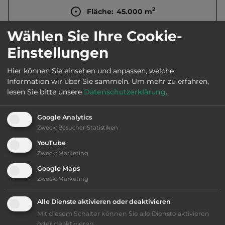
2
Fläche:
45.000
m
Wählen Sie Ihre Cookie-
Öffnungszeiten:
Ganzjährig geöffnet
Einstellungen
Hier können Sie einsehen und anpassen, welche
Telefon:
0039 0925 69212
Information wir über Sie sammeln.
Um mehr zu erfahren,
lesen Sie bitte unsere
Datenschutzerklärung
.
Google Analytics
Ausstattung
:
Zweck
:
Besucher-Statistiken
YouTube
bis 45,- Euro
Zweck
:
Marketing
Google Maps
Klassifizierung: ausreichend
Zweck
:
Marketing
Lage: ansprechend
Alle Dienste aktivieren oder deaktivieren
Mit diesem Schalter können Sie alle Dienste aktivieren
oder deaktivieren.