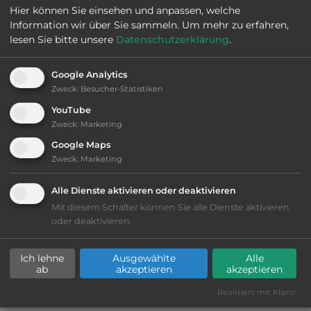
Hier können Sie einsehen und anpassen, welche
Webseite:
www.campingmokambo.it
Information wir über Sie sammeln.
Um mehr zu erfahren,
lesen Sie bitte unsere
Datenschutzerklärung
.
2
Fläche:
28.000
m
Google Analytics
Zweck
:
Besucher-Statistiken
YouTube
Öffnungszeiten:
Ganzjährig geöffnet
Zweck
:
Marketing
Google Maps
Telefon:
Zweck
:
Marketing
Alle Dienste aktivieren oder deaktivieren
Mit diesem Schalter können Sie alle Dienste aktivieren
oder deaktivieren.
Ausstattung
:
Ich lehne
Ausgewählte
Alle
AB-Abfahrt max. 10 km entfernt
ab
akzeptieren
akzeptieren
Realisiert mit Klaro!
bis 30,- Euro