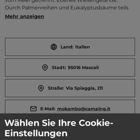
vom Meer getrennt. Ebenes Wiesengelände. 
Durch Palmenreihen und Eukalyptusbäume teils 
beschattet. Pizzen aus eigenem Holzofen. Take 
Mehr anzeigen
Away-Angebote. Privater Strand (feiner Kiesstrand) 
mit Liegestühlen und Sonnenschirmen. 
Autovermietung und Rollerverleih. Ausflüge zum 
Ätna und nach Taormina.   Ort 1 km entfernt. 
Land:
Italien
Touristen-/Dauerstellplätze 100/0.
Stadt:
95016 Mascali
Straße:
Via Spiaggia, 211
E-Mail:
mokambo@camping.it
Wählen Sie Ihre Cookie-
Telefon:
0039 392 805 2222
Einstellungen