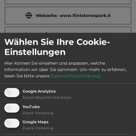
Webseite:
www.flintstonespark.it
2
Fläche:
10.000
m
Wählen Sie Ihre Cookie-
Einstellungen
Öffnungszeiten:
Ganzjährig geöffnet
Hier können Sie einsehen und anpassen, welche
Information wir über Sie sammeln.
Um mehr zu erfahren,
Telefon:
lesen Sie bitte unsere
Datenschutzerklärung
.
Google Analytics
Zweck
:
Besucher-Statistiken
Ausstattung
:
YouTube
Zweck
:
Marketing
bis 35,- Euro
Google Maps
Zweck
:
Marketing
Klassifizierung: ausreichend