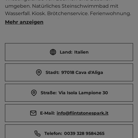
umgeben. Natürliches Steinschwimmbad mit 
Wasserfall. Kiosk. Brötchenservice. Ferienwohnung. 
 Ortszentrum 500 m / Strand 300 m entfernt. 
Mehr anzeigen
Touristen-/Dauerstellplätze 30/0.
Land:
Italien
Stadt:
97018 Cava d'Aliga
Straße:
Via Isola Lampione 30
E-Mail:
info@flintstonespark.it
Telefon:
0039 328 9584265