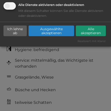
Alle Dienste aktivieren oder deaktivieren
Mit diesem Schalter können Sie alle Dienste aktivieren
Lage: schön
oder deaktivieren.
Platzeinrichtung: befriedigend
Ich lehne
Ausgewählte
Alle
ab
akzeptieren
akzeptieren
Geräuschkulisse: überwiegend ruhig
Realisiert mit Klaro!
Hygiene: befriedigend
Service: mittelmäßig, das Wichtigste ist
vorhanden
Grasgelände, Wiese
Büsche und Hecken
teilweise Schatten