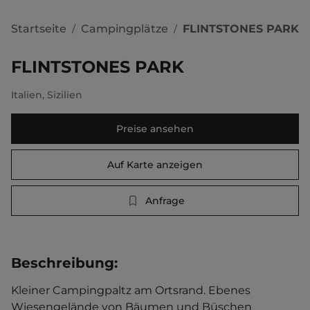
Startseite
Campingplätze
FLINTSTONES PARK
/
/
FLINTSTONES PARK
Italien
,
Sizilien
Preise ansehen
Auf Karte anzeigen
Anfrage
Beschreibung
:
Kleiner Campingpaltz am Ortsrand. Ebenes 
Wiesengelände von Bäumen und Büschen 