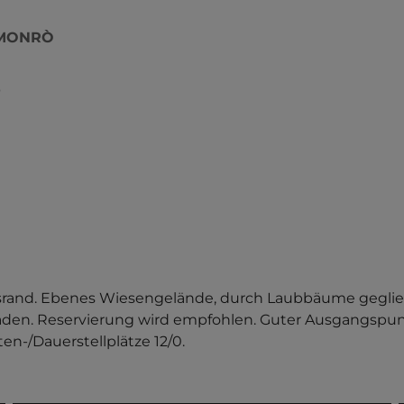
 MONRÒ
Ò
rand. Ebenes Wiesengelände, durch Laubbäume gegliede
aden. Reservierung wird empfohlen. Guter Ausgangspun
en-/Dauerstellplätze 12/0.