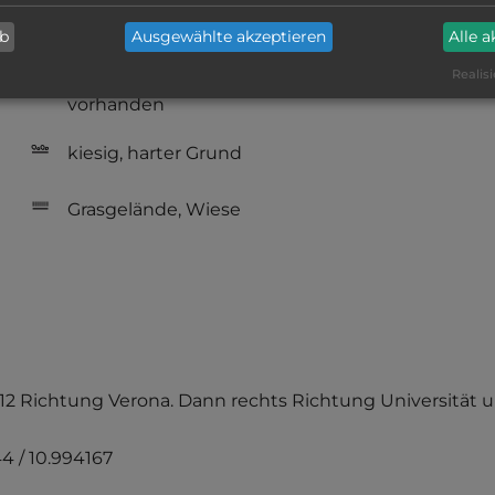
Hygiene: befriedigend
ab
Ausgewählte akzeptieren
Alle 
Realisi
Service: mittelmäßig, das Wichtigste ist
vorhanden
kiesig, harter Grund
Grasgelände, Wiese
 SS12 Richtung Verona. Dann rechts Richtung Universität 
4 / 10.994167