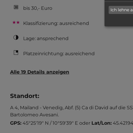
bis 30,- Euro
Ich lehne 
Klassifizierung: ausreichend
Lage: ansprechend
Platzeinrichtung: ausreichend
Alle 19 Details anzeigen
Standort
:
A 4, Mailand - Venedig, Abf. (5) Ca di David auf die
Bartolomeo Avesani.
GPS:
45°25'19" N / 10°59'39" E
oder
Lat/Lon:
45.42194