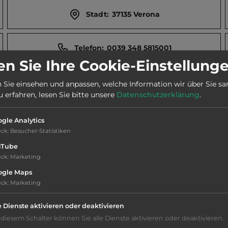
Stadt:
37135 Verona
Telefon:
0039 348 5815001
n Sie Ihre Cookie-Einstellung
Öffnungszeiten:
Ganzjährig geöffnet
 Sie einsehen und anpassen, welche Information wir über Sie s
erfahren, lesen Sie bitte unsere
Datenschutzerklärung
.
gle Analytics
eck
:
Besucher-Statistiken
uTube
zeit. Porta dei Leoni.
eck
:
Marketing
ogle Maps
eck
:
Marketing
e Dienste aktivieren oder deaktivieren
Geräuschkulisse: überwiegend ruhig
 diesem Schalter können Sie alle Dienste aktivieren oder deaktivieren.