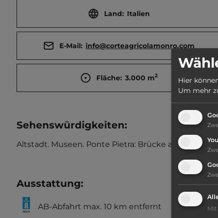
Land:
Italien
E-Mail:
info@corteagricolamonro.com
Wähle
2
Fläche:
3.000
m
Hier können
Um mehr zu 
Goo
Sehenswürdigkeiten:
Zw
Yo
Altstadt. Museen. Ponte Pietra: Brücke aus der Römer
Zw
Go
Zw
Ausstattung
:
All
AB-Abfahrt max. 10 km entfernt
Mit