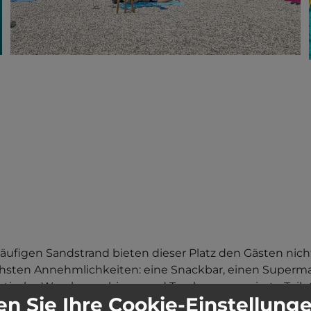
figen Sandstrand bieten dieser Platz den Gästen nicht
hsten Annehmlichkeiten: eine Snackbar, einen Supermark
tische Waschmaschinen und Trockner, renovierte Toilet
n Sie Ihre Cookie-Einstellung
ür Tischtennis, Volleyball, Tennis und Schwimmbäder f