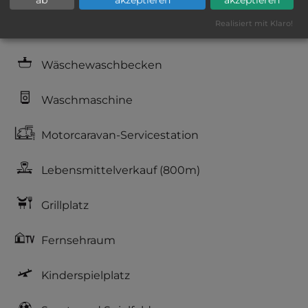
ab
akzeptieren
akzeptieren
Realisiert mit Klaro!
Geschirrspülbecken
Wäschewaschbecken
Waschmaschine
Motorcaravan-Servicestation
Lebensmittelverkauf
(800m)
Grillplatz
Fernsehraum
Kinderspielplatz