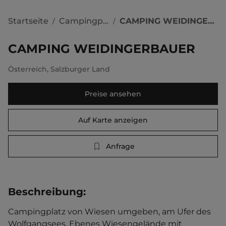
Startseite
Campingplätze
CAMPING WEIDINGERBAUER
/
/
CAMPING WEIDINGERBAUER
Österreich
,
Salzburger Land
Preise ansehen
Auf Karte anzeigen
Anfrage
Beschreibung
:
Campingplatz von Wiesen umgeben, am Ufer des 
Wolfgangsees. Ebenes Wiesengelände mit 