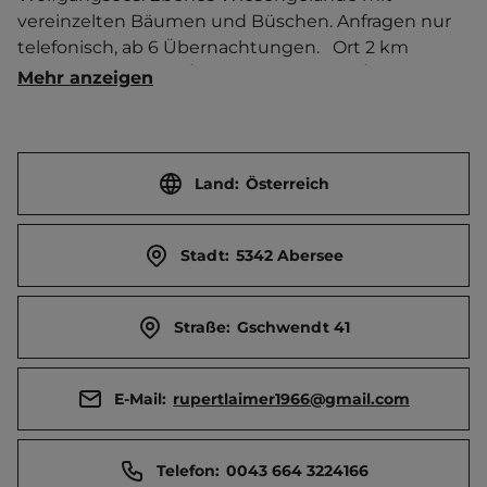
vereinzelten Bäumen und Büschen. Anfragen nur 
telefonisch, ab 6 Übernachtungen.   Ort 2 km 
entfernt. Touristen-/Dauerstellplätze 20/45.
Mehr anzeigen
Land:
Österreich
Stadt:
5342 Abersee
Straße:
Gschwendt 41
E-Mail:
rupertlaimer1966@gmail.com
Telefon:
0043 664 3224166