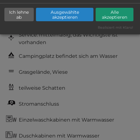
Geräuschkulisse: überwiegend ruhig
Ich lehne
Ausgewählte
Alle
ab
akzeptieren
akzeptieren
Hygiene: befriedigend
Realisiert mit Klaro!
Service: mittelmäßig, das Wichtigste ist
vorhanden
Campingplatz befindet sich am Wasser
Grasgelände, Wiese
teilweise Schatten
Stromanschluss
Einzelwaschkabinen mit Warmwasser
Duschkabinen mit Warmwasser