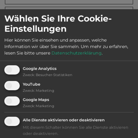
2
Fläche:
20.000
m
Wählen Sie Ihre Cookie-
Einstellungen
Öffnungszeiten:
Juli und Aug.
Hier können Sie einsehen und anpassen, welche
Information wir über Sie sammeln.
Um mehr zu erfahren,
lesen Sie bitte unsere
Datenschutzerklärung
.
Ausstattung
:
Google Analytics
Zweck
:
Besucher-Statistiken
bis 35,- Euro
YouTube
Zweck
:
Marketing
Klassifizierung: ausreichend
Google Maps
Zweck
:
Marketing
Lage: schön
Alle Dienste aktivieren oder deaktivieren
Platzeinrichtung: befriedigend
Mit diesem Schalter können Sie alle Dienste aktivieren
oder deaktivieren.