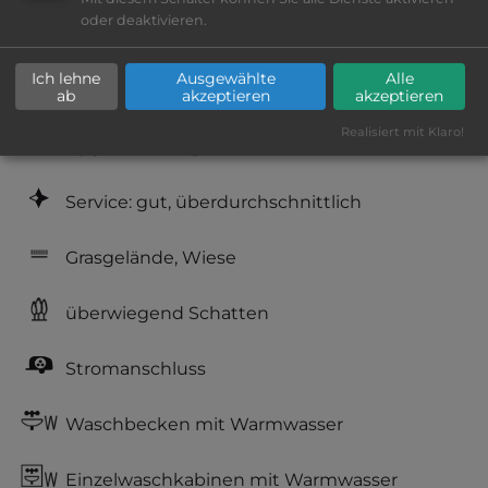
oder deaktivieren.
Platzeinrichtung: gut
Ich lehne
Ausgewählte
Alle
Geräuschkulisse: überwiegend ruhig
ab
akzeptieren
akzeptieren
Realisiert mit Klaro!
Hygiene: sehr gut
Service: gut, überdurchschnittlich
Grasgelände, Wiese
überwiegend Schatten
Stromanschluss
Waschbecken mit Warmwasser
Einzelwaschkabinen mit Warmwasser