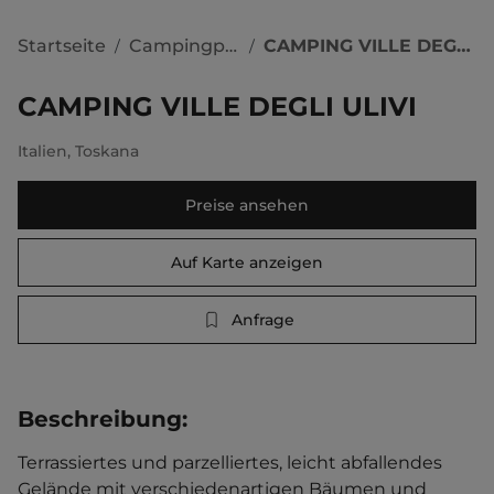
Startseite
Campingplätze
CAMPING VILLE DEGLI ULIVI
/
/
CAMPING VILLE DEGLI ULIVI
Italien
,
Toskana
Preise ansehen
Auf Karte anzeigen
Anfrage
Beschreibung
:
Terrassiertes und parzelliertes, leicht abfallendes 
Gelände mit verschiedenartigen Bäumen und 