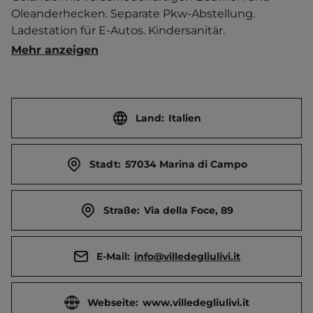
Oleanderhecken. Separate Pkw-Abstellung. 
Ladestation für E-Autos. Kindersanitär. 
Wellnessbereich mit Whirlpool und türk. Bad. 
Mehr anzeigen
Fitnessparcour.  Massagen. Hundedusche. Service-
Station für Radler. Imbiss. Ferienwohnung.  Ort 1 
km entfernt. Touristen-/Dauerstellplätze 185/6.
Land:
Italien
Stadt:
57034 Marina di Campo
Straße:
Via della Foce, 89
E-Mail:
info@villedegliulivi.it
Webseite:
www.villedegliulivi.it