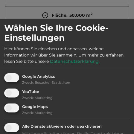
2
Fläche:
50.000
m
Wählen Sie Ihre Cookie-
Öffnungszeiten:
Mitte April bis Mitte Okt.
Einstellungen
Hier können Sie einsehen und anpassen, welche
Telefon:
0039 0565 976098
Information wir über Sie sammeln.
Um mehr zu erfahren,
lesen Sie bitte unsere
Datenschutzerklärung
.
Google Analytics
Ausstattung
:
Zweck
:
Besucher-Statistiken
YouTube
bis 60,- Euro
Zweck
:
Marketing
Google Maps
Klassifizierung: gut
Zweck
:
Marketing
Alle Dienste aktivieren oder deaktivieren
Lage: schön
Mit diesem Schalter können Sie alle Dienste aktivieren