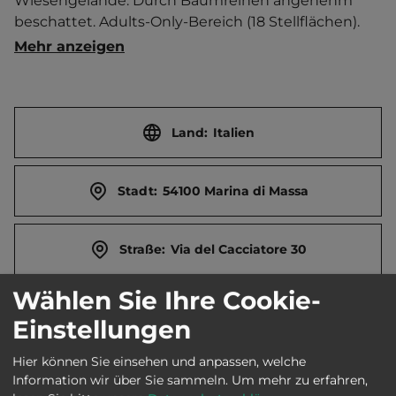
Wiesengelände. Durch Baumreihen angenehm 
beschattet. Adults-Only-Bereich (18 Stellflächen). 
Bar. Pizzeria.  Brötchenservice. Hundedusche. E-
Mehr anzeigen
Bike-Shop und -Verleih. Autoladestation.   
Ortszentrum 500 m entfernt. 
Touristen-/Dauerstellplätze 90/0.
Land:
Italien
Stadt:
54100 Marina di Massa
Straße:
Via del Cacciatore 30
Wählen Sie Ihre Cookie-
E-Mail:
info@campingtaimi.it
Einstellungen
Hier können Sie einsehen und anpassen, welche
Webseite:
www.campingtaimi.it
Information wir über Sie sammeln.
Um mehr zu erfahren,