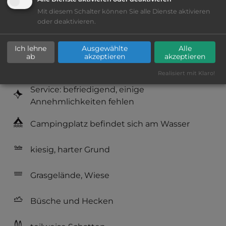
Mit diesem Schalter können Sie alle Dienste aktivieren
Platzeinrichtung: befriedigend
oder deaktivieren.
Geräuschkulisse: überwiegend ruhig
Ich lehne
Ausgewählte
Alle
ab
akzeptieren
akzeptieren
Hygiene: gut
Realisiert mit Klaro!
Service: befriedigend, einige
Annehmlichkeiten fehlen
Campingplatz befindet sich am Wasser
kiesig, harter Grund
Grasgelände, Wiese
Büsche und Hecken