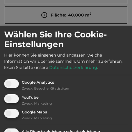
2
Fläche:
40.000
m
Wählen Sie Ihre Cookie-
Öffnungszeiten:
April bis Okt.
Einstellungen
Telefon:
0039 0565 964007
Hier können Sie einsehen und anpassen, welche
Information wir über Sie sammeln.
Um mehr zu erfahren,
lesen Sie bitte unsere
Datenschutzerklärung
.
Ausstattung
:
Google Analytics
Zweck
:
Besucher-Statistiken
bis 55,- Euro
YouTube
Zweck
:
Marketing
Klassifizierung: befriedigend
Google Maps
Zweck
:
Marketing
Lage: sehr schön
Alle Dienste aktivieren oder deaktivieren