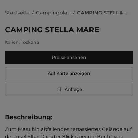
Startseite
Campingplätze
CAMPING STELLA MARE
/
/
CAMPING STELLA MARE
Italien
,
Toskana
Preise ansehen
Auf Karte anzeigen
Anfrage
Beschreibung
:
Zum Meer hin abfallendes terrassiertes Gelände auf 
der Insel Elba. Direkter Blick über die Bucht von 