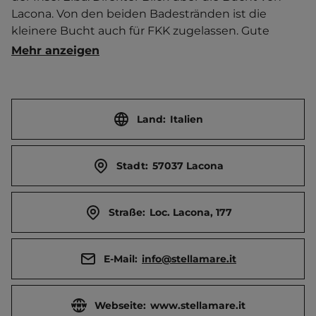
Lacona. Von den beiden Badestränden ist die 
kleinere Bucht auch für FKK zugelassen. Gute 
Beschattung durch zahlreiche Kiefern und 
Mehr anzeigen
Eukalyptusbäume. Einige Terrassen nur für Zelte. 
Kindersanitär. Spiele, Sportturniere und 
musikalische Darbietungen. Miniclub. Organisierte 
kostenlose Wanderungen und Kajakausflüge. 
Land:
Italien
Panoramaterrasse. Zum Kochen sind nur Gasherde 
erlaubt. Ferienwohnung.  Ort (Lacona) 500 m 
Stadt:
57037 Lacona
entfernt. Touristen-/Dauerstellplätze 188/0.
Straße:
Loc. Lacona, 177
E-Mail:
info@stellamare.it
Webseite:
www.stellamare.it