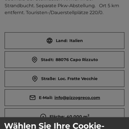
Strandbucht. Separate Pkw-Abstellung.   Ort 5 km 
entfernt. Touristen-/Dauerstellplätze 220/0.
Land:
Italien
Stadt:
88076 Capo Rizzuto
Straße:
Loc. Fratte Vecchie
E-Mail:
info@pizzogreco.com
2
Fläche:
40.000
m
Wählen Sie Ihre Cookie-