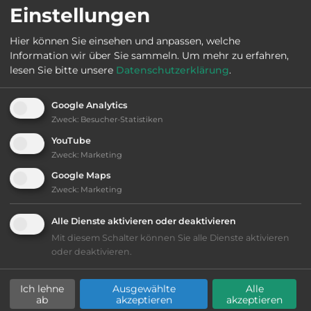
Einstellungen
Öffnungszeiten:
14.4. bis 13.10.
Hier können Sie einsehen und anpassen, welche
Information wir über Sie sammeln.
Um mehr zu erfahren,
lesen Sie bitte unsere
Datenschutzerklärung
.
Ausstattung
:
Google Analytics
bis 35,- Euro
Zweck
:
Besucher-Statistiken
YouTube
Klassifizierung: befriedigend
Zweck
:
Marketing
Google Maps
Lage: ansprechend
Zweck
:
Marketing
Platzeinrichtung: befriedigend
Alle Dienste aktivieren oder deaktivieren
Mit diesem Schalter können Sie alle Dienste aktivieren
oder deaktivieren.
Geräuschkulisse: überwiegend ruhig
Ich lehne
Ausgewählte
Alle
Hygiene: befriedigend
ab
akzeptieren
akzeptieren