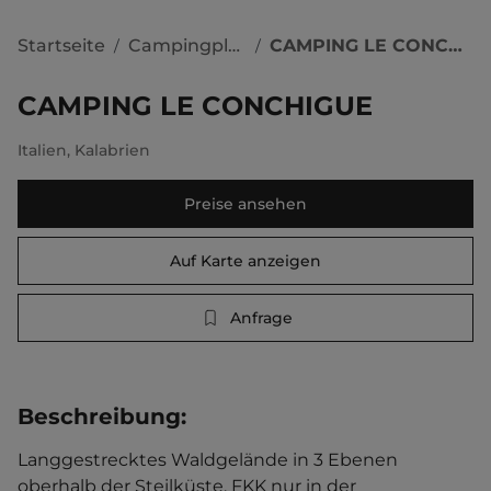
Startseite
Campingplätze
CAMPING LE CONCHIGUE
/
/
CAMPING LE CONCHIGUE
Italien
,
Kalabrien
Preise ansehen
Auf Karte anzeigen
Anfrage
Beschreibung
:
Langgestrecktes Waldgelände in 3 Ebenen 
oberhalb der Steilküste. FKK nur in der 