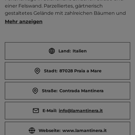
einer Felswand. Parzelliertes, gärtnerisch 
gestaltetes Gelände mit zahlreichen Bäumen und 
Büschen. Bar. Pizzeria. Brötchenservice. 
Mehr anzeigen
Frühstücksangebot. Spielautomaten. Billard. Boule. 
Sport- und Unterhaltungsprogramm. Shuttle-
Service.   Ortszentrum 2 km entfernt. 
Touristen-/Dauerstellplätze 75/180.
Land:
Italien
Stadt:
87028 Praia a Mare
Straße:
Contrada Mantinera
E-Mail:
info@lamantinera.it
Webseite:
www.lamantinera.it