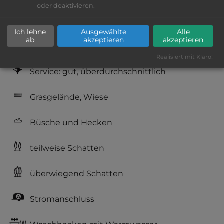
oder deaktivieren.
Geräuschkulisse: erträgliche
Lärmbelästigung
Ich lehne
Ausgewählte
Alle
ab
akzeptieren
akzeptieren
Hygiene: gut
Realisiert mit Klaro!
Service: gut, überdurchschnittlich
Grasgelände, Wiese
Büsche und Hecken
teilweise Schatten
überwiegend Schatten
Stromanschluss