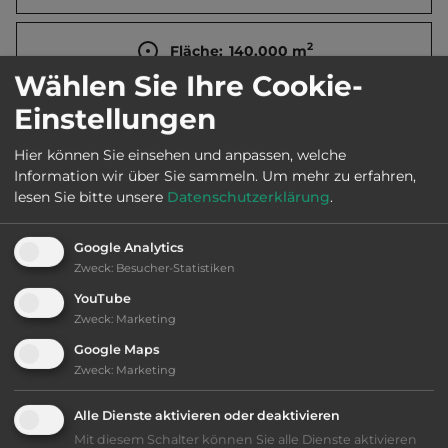
2
Fläche:
140.000
m
Wählen Sie Ihre Cookie-
Einstellungen
Öffnungszeiten:
April bis Sept.
Hier können Sie einsehen und anpassen, welche
Information wir über Sie sammeln.
Um mehr zu erfahren,
Telefon:
0039 0985 779223
lesen Sie bitte unsere
Datenschutzerklärung
.
Google Analytics
Zweck
:
Besucher-Statistiken
Ausstattung
:
YouTube
Zweck
:
Marketing
Klassifizierung: gut
Google Maps
Zweck
:
Marketing
Lage: schön
Alle Dienste aktivieren oder deaktivieren
Platzeinrichtung: gut
Mit diesem Schalter können Sie alle Dienste aktivieren