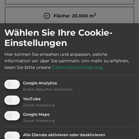
2
Fläche:
20.000
m
Wählen Sie Ihre Cookie-
Öffnungszeiten:
1.4. bis 20.10.
Einstellungen
Hier können Sie einsehen und anpassen, welche
Telefon:
0031 515 442423
Information wir über Sie sammeln.
Um mehr zu erfahren,
lesen Sie bitte unsere
Datenschutzerklärung
.
Google Analytics
Ausstattung
:
Zweck
:
Besucher-Statistiken
YouTube
bis 30,- Euro
Zweck
:
Marketing
Google Maps
Klassifizierung: befriedigend
Zweck
:
Marketing
Lage: schön
Alle Dienste aktivieren oder deaktivieren