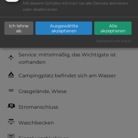
Mit diesem Schalter können Sie alle Dienste aktivieren
Platzeinrichtung: befriedigend
oder deaktivieren.
Geräuschkulisse: überwiegend ruhig
Ich lehne
Ausgewählte
Alle
ab
akzeptieren
akzeptieren
Hygiene: befriedigend
Realisiert mit Klaro!
Service: mittelmäßig, das Wichtigste ist
vorhanden
Campingplatz befindet sich am Wasser
Grasgelände, Wiese
Stromanschluss
Waschbecken