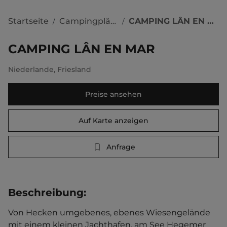
Startseite
Campingplätze
CAMPING LÂN EN MAR
/
/
CAMPING LÂN EN MAR
Niederlande
,
Friesland
Preise ansehen
Auf Karte anzeigen
Anfrage
Beschreibung
:
Von Hecken umgebenes, ebenes Wiesengelände 
mit einem kleinen Jachthafen, am See Hegemer 