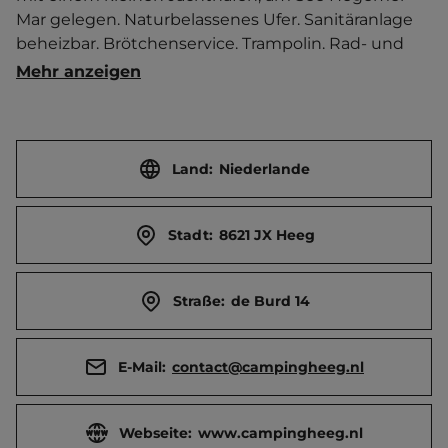
Mar gelegen. Naturbelassenes Ufer. Sanitäranlage 
beheizbar. Brötchenservice. Trampolin. Rad- und 
Wanderwege in der Umgebung.   Ort 500 m 
Mehr anzeigen
entfernt. Touristen-/Dauerstellplätze 40/10.
Land:
Niederlande
Stadt:
8621 JX Heeg
Straße:
de Burd 14
E-Mail:
contact@campingheeg.nl
Webseite:
www.campingheeg.nl