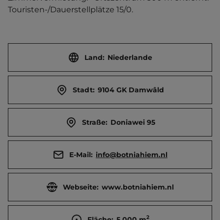
Touristen-/Dauerstellplätze 15/0.
Land:
Niederlande
Stadt:
9104 GK Damwâld
Straße:
Doniawei 95
E-Mail:
info@botniahiem.nl
Webseite:
www.botniahiem.nl
2
Fläche:
5.000
m