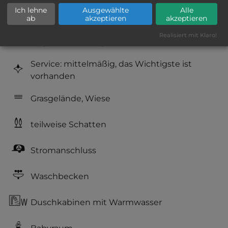
Ich lehne
Ausgewählte
Alle
Geräuschkulisse: überwiegend ruhig
ab
akzeptieren
akzeptieren
Realisiert mit Klaro!
Hygiene: befriedigend
Service: mittelmäßig, das Wichtigste ist
vorhanden
Grasgelände, Wiese
teilweise Schatten
Stromanschluss
Waschbecken
Duschkabinen mit Warmwasser