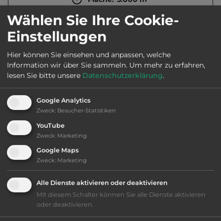
Wählen Sie Ihre Cookie-
Öffnungszeiten:
Apr. bis Okt.
Einstellungen
Hier können Sie einsehen und anpassen, welche
Telefon:
0031 511 422038
Information wir über Sie sammeln.
Um mehr zu erfahren,
lesen Sie bitte unsere
Datenschutzerklärung
.
Google Analytics
Ausstattung
:
Zweck
:
Besucher-Statistiken
YouTube
bis 15,- Euro
Zweck
:
Marketing
Google Maps
Klassifizierung: ausreichend
Zweck
:
Marketing
Alle Dienste aktivieren oder deaktivieren
Lage: ansprechend
Mit diesem Schalter können Sie alle Dienste aktivieren
oder deaktivieren.
Platzeinrichtung: ausreichend