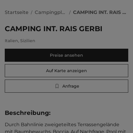
Startseite
Campingplätze
CAMPING INT. RAIS GERBI
/
/
CAMPING INT. RAIS GERBI
Italien
,
Sizilien
Preise ansehen
Auf Karte anzeigen
Anfrage
Beschreibung
:
Durch Bahnlinie zweigeteiltes Terrassengelände 
mit Baumbewuchs. Boccia. Auf Nachfrage. Pool mit 