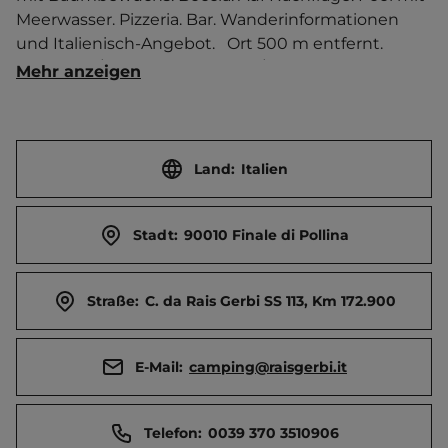
Meerwasser. Pizzeria. Bar. Wanderinformationen 
und Italienisch-Angebot.   Ort 500 m entfernt. 
Touristen-/Dauerstellplätze 191/25.
Mehr anzeigen
Land:
Italien
Stadt:
90010 Finale di Pollina
Straße:
C. da Rais Gerbi SS 113, Km 172.900
E-Mail:
camping@raisgerbi.it
Telefon:
0039 370 3510906