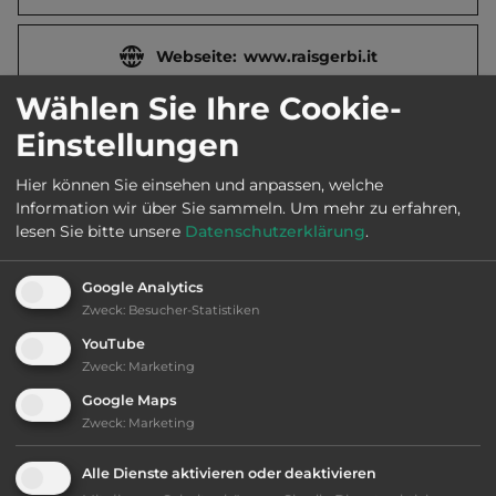
Webseite:
www.raisgerbi.it
Wählen Sie Ihre Cookie-
2
Fläche:
50.000
m
Einstellungen
Hier können Sie einsehen und anpassen, welche
Öffnungszeiten:
2.4. bis 30.10.
Information wir über Sie sammeln.
Um mehr zu erfahren,
lesen Sie bitte unsere
Datenschutzerklärung
.
Telefon:
0039 0921 426570
Google Analytics
Zweck
:
Besucher-Statistiken
YouTube
Zweck
:
Marketing
Ausstattung
:
Google Maps
Zweck
:
Marketing
bis 45,- Euro
Alle Dienste aktivieren oder deaktivieren
Klassifizierung: befriedigend