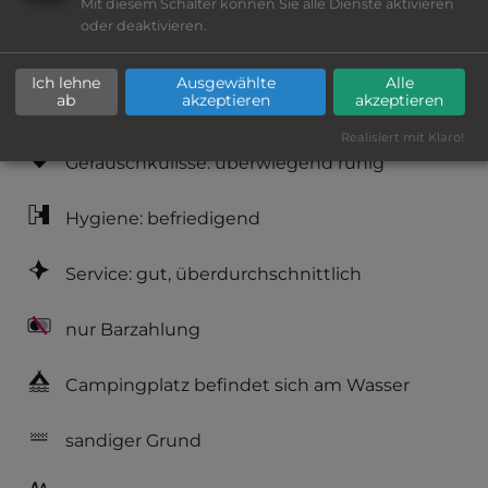
Mit diesem Schalter können Sie alle Dienste aktivieren
oder deaktivieren.
Lage: sehr schön
Ich lehne
Ausgewählte
Alle
ab
akzeptieren
akzeptieren
Platzeinrichtung: gut
Realisiert mit Klaro!
Geräuschkulisse: überwiegend ruhig
Hygiene: befriedigend
Service: gut, überdurchschnittlich
nur Barzahlung
Campingplatz befindet sich am Wasser
sandiger Grund